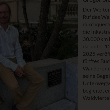
Der Welten
Ruf des Weg
durchquerte
die Inka­st
30.000 km i
darunter 12
2025 veröff
fünftes Buc
Wanderer u
seine Begei
Unterwegss
begleitet e
Waldviertel