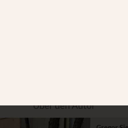
Tanzwunder
Rüc
325,00 €
190,
Über den Autor
Gregor Si