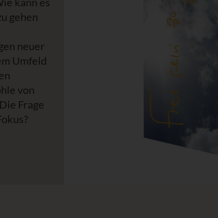
Wie kann es
zu gehen
e
gen neuer
em Umfeld
ten
hle von
! Die Frage
Fokus?