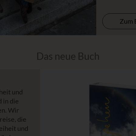
Zum 
Das neue Buch
heit und
 in die
en. Wir
eise, die
eiheit und