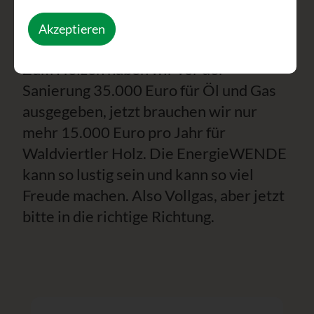
Firma mit 170 Mitarbeitern brauchen.
Sie macht das Wasser warm, der
Akzeptieren
Überschuss kommt in die Raumheizung.
Zum Heizen haben wir vor der
Sanierung 35.000 Euro für Öl und Gas
ausgegeben, jetzt brauchen wir nur
mehr 15.000 Euro pro Jahr für
Waldviertler Holz. Die EnergieWENDE
kann so lustig sein und kann so viel
Freude machen. Also Vollgas, aber jetzt
bitte in die richtige Richtung.