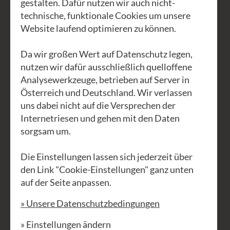
Blödheiten geben wir Vollgas. Wir
gestalten. Dafür nutzen wir auch nicht-
technische, funktionale Cookies um unsere
bauen Autobahnen und
Website laufend optimieren zu können.
Verkehrslandschaften, Flugbenzin ist
steuerfrei und der Flugverkehr wächst,
Da wir großen Wert auf Datenschutz legen,
die Müllberge wachsen auch und dank
nutzen wir dafür ausschließlich quelloffene
der schwachsinnigen Abgabenlast auf
Analysewerkzeuge, betrieben auf Server in
Österreich und Deutschland. Wir verlassen
Arbeit ist Wegschmeißen oft billiger als
uns dabei nicht auf die Versprechen der
Reparieren. Die größte Sauerei ist das
Internetriesen und gehen mit den Daten
gewollte Kaputtgehen von fast allen
sorgsam um.
möglichen technischen Geräten, aber
auch Kleidern, Schuhen (unsere
Die Einstellungen lassen sich jederzeit über
den Link "Cookie-Einstellungen" ganz unten
Waldviertler halten wie der Teufel). Seit
auf der Seite anpassen.
2003 geben wir in Sachen
EnergieWENDE „Vollgas“. Die Sonne
» Unsere Datenschutzbedingungen
liefert mehr Strom als wir mit unserer
» Einstellungen ändern