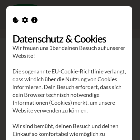
Toggle n
GEA Waldviertler
>
Engagement
>
EnergieWENDE
Datenschutz & Cookies
Wir freuen uns über deinen Besuch auf unserer
Website!
Die sogenannte EU-Cookie-Richtlinie verlangt,
dass wir dich über die Nutzung von Cookies
informieren. Dein Besuch erfordert, dass sich
dein Browser technisch notwendige
Informationen (Cookies) merkt, um unsere
Website verwenden zu können.
Es ist nicht zu verstehen, warum wir in
der notwendigen EnergieWENDE nicht
Wir sind bemüht, deinen Besuch und deinen
Vollgas geben. Bei unzähligen
Einkauf so komfortabel wie möglich zu