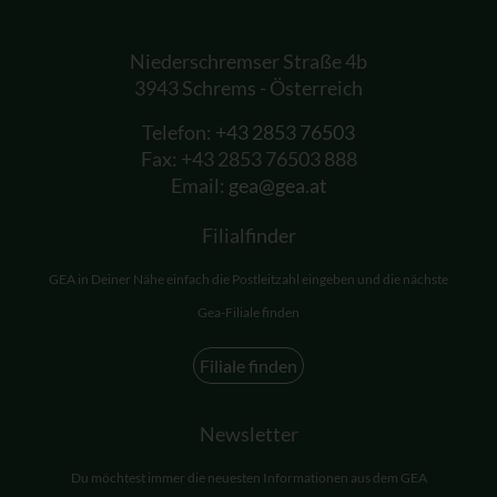
Niederschremser Straße 4b
3943 Schrems - Österreich
Telefon:
+43 2853 76503
Fax: +43 2853 76503 888
Email:
gea@gea.at
Filialfinder
GEA in Deiner Nähe einfach die Postleitzahl eingeben und die nächste
Gea-Filiale finden
Filiale finden
Newsletter
Du möchtest immer die neuesten Informationen aus dem GEA