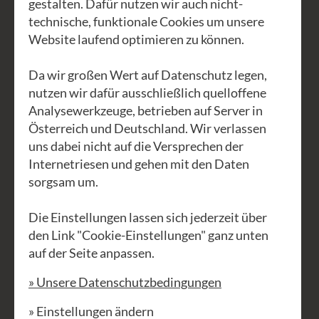
gestalten. Dafür nutzen wir auch nicht-
technische, funktionale Cookies um unsere
Website laufend optimieren zu können.
Da wir großen Wert auf Datenschutz legen,
nutzen wir dafür ausschließlich quelloffene
Analysewerkzeuge, betrieben auf Server in
Österreich und Deutschland. Wir verlassen
uns dabei nicht auf die Versprechen der
Internetriesen und gehen mit den Daten
sorgsam um.
Die Einstellungen lassen sich jederzeit über
Die Vision
den Link "Cookie-Einstellungen" ganz unten
Wir produzieren Taschen, Schuhe,
auf der Seite anpassen.
Möbel, betreiben eine Akademie, ein
» Unsere Datenschutzbedingungen
Hotel und ein Restaurant. Alles
Aufgaben, die früher in einem Dorf
» Einstellungen ändern