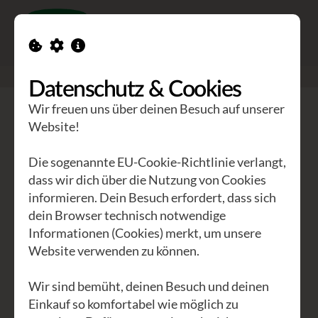
Toggle n
GEA Waldviertler
>
Unternehmen
>
Das GEA Universum
Datenschutz & Cookies
Wir freuen uns über deinen Besuch auf unserer
Website!
Die sogenannte EU-Cookie-Richtlinie verlangt,
dass wir dich über die Nutzung von Cookies
informieren. Dein Besuch erfordert, dass sich
dein Browser technisch notwendige
GEA Universum
Informationen (Cookies) merkt, um unsere
Website verwenden zu können.
Tauch ein in unsere Welt!
Wir sind bemüht, deinen Besuch und deinen
Einkauf so komfortabel wie möglich zu