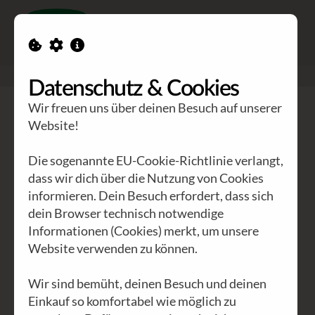
Toggle n
GEA Waldviertler
>
Engagement
>
GEA vs. FMA
Datenschutz & Cookies
Wir freuen uns über deinen Besuch auf unserer
Website!
Die sogenannte EU-Cookie-Richtlinie verlangt,
dass wir dich über die Nutzung von Cookies
informieren. Dein Besuch erfordert, dass sich
dein Browser technisch notwendige
Informationen (Cookies) merkt, um unsere
GEA vs. FMA
Website verwenden zu können.
Wir sind bemüht, deinen Besuch und deinen
Unser Konflikt mit der FMA
Einkauf so komfortabel wie möglich zu
Unsere Lagerhalle wie auch ein realer