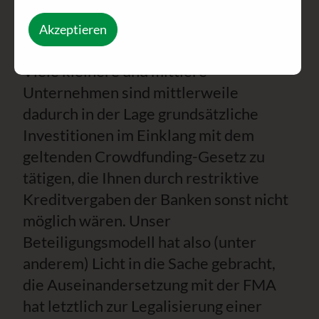
Ein neues Gesetz, welches das
sogenannte Crowdfunding nunmehr
Akzeptieren
außer Zweifel stellt und ermöglicht.
Viele kleinere und mittlere
Unternehmen sind mittlerweile
dadurch in der Lage grundsätzliche
Investitionen im Einklang mit dem
geltenden Crowdfunding-Gesetz zu
tätigen, die Ihnen durch restriktive
Kreditvergaben der Banken sonst nicht
möglich wären. Unser
Beteiligungsmodell hat also (unter
anderem) Licht in die Sache gebracht,
die Auseinandersetzung mit der FMA
hat letztlich zur Legalisierung einer