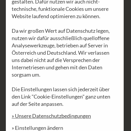
gestalten. Dafür nutzen wir auch nicht-
Beitrag zu ökologischer
technische, funktionale Cookies um unsere
Stromgewinnung (unsere Photovoltaik
Website laufend optimieren zu können.
Anlage auf dem Dach unserer
Da wir großen Wert auf Datenschutz legen,
Waldviertler Werkstätten in Schrems)
nutzen wir dafür ausschließlich quelloffene
wurden über ein Beteiligungmodell, das
Analysewerkzeuge, betrieben auf Server in
sogenannte Crowdfunding, finanziert,
Österreich und Deutschland. Wir verlassen
welches unter anderem einerseits den
uns dabei nicht auf die Versprechen der
Konflikt mit der Finanzmarktaufsicht
Internetriesen und gehen mit den Daten
sorgsam um.
(FMA) ausgelöst, andererseits aber zu
einer neuen Gesetzgebung im Jahr
Die Einstellungen lassen sich jederzeit über
2015 durch den österreichischen
den Link "Cookie-Einstellungen" ganz unten
Nationalrat für diese gemeinschaftliche
auf der Seite anpassen.
und erfolgreich anwendbare
» Unsere Datenschutzbedingungen
Finanzierungsform geführt hat.
» Einstellungen ändern