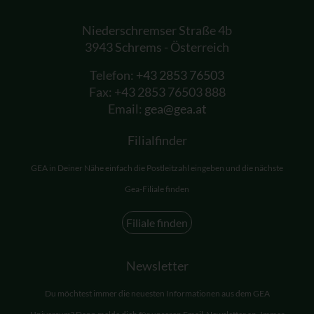
Niederschremser Straße 4b
3943 Schrems - Österreich
Telefon:
+43 2853 76503
Fax: +43 2853 76503 888
Email:
gea@gea.at
Filialfinder
GEA in Deiner Nähe einfach die Postleitzahl eingeben und die nächste
Gea-Filiale finden
Filiale finden
Newsletter
Du möchtest immer die neuesten Informationen aus dem GEA