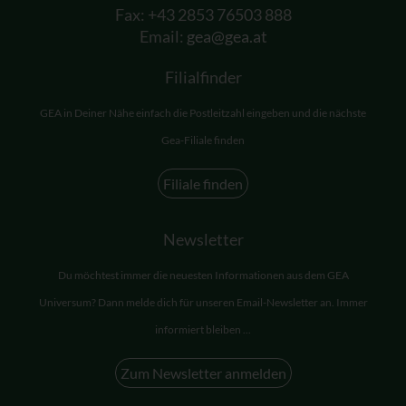
Fax: +43 2853 76503 888
Email:
gea@gea.at
Filialfinder
GEA in Deiner Nähe einfach die Postleitzahl eingeben und die nächste
Gea-Filiale finden
Filiale finden
Newsletter
Du möchtest immer die neuesten Informationen aus dem GEA
Universum? Dann melde dich für unseren Email-Newsletter an. Immer
informiert bleiben ...
Zum Newsletter anmelden