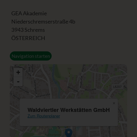
GEA Akademie
Niederschremserstraße 4b
3943 Schrems
ÖSTERREICH
Navigation starten
+
-
×
Waldviertler Werkstätten GmbH
Zum Routenplaner