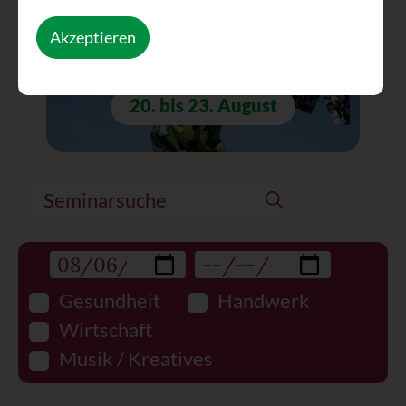
Akzeptieren
Let's Dance
20. bis 23. August
Gesundheit
Handwerk
Wirtschaft
Musik / Kreatives