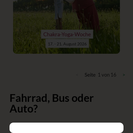
Chakra-Yoga-Woche
17. - 21. August 2026
<
1 von 16
>
Seite
Fahrrad, Bus oder
Auto?