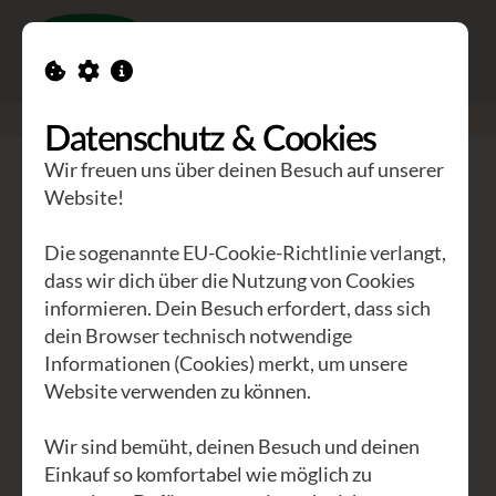
Toggle n
GEA Waldviertler
>
Seminare
Datenschutz & Cookies
Den Sinnen vertrauen.
Wir freuen uns über deinen Besuch auf unserer
Website!
Die GEA Akademie - sie sprüht vor Lebendigkeit
Die sogenannte EU-Cookie-Richtlinie verlangt,
und Tatendrang. Hier kommen Menschen
dass wir dich über die Nutzung von Cookies
zusammen, um zu lernen, zu wachsen und die Welt
informieren. Dein Besuch erfordert, dass sich
ein Stückchen besser zu machen. Ob du nun in die
dein Browser technisch notwendige
Tiefen der Kräuterkunde eintauchen oder deine
Informationen (Cookies) merkt, um unsere
Website verwenden zu können.
Stimme beim Singen erheben möchtest – hier
findest du den Raum dafür. Es geht nicht nur ums
Wir sind bemüht, deinen Besuch und deinen
Lernen, sondern auch ums Leben. Ihr erreicht uns
Einkauf so komfortabel wie möglich zu
jederzeit under
akademie@gea.at
oder unter