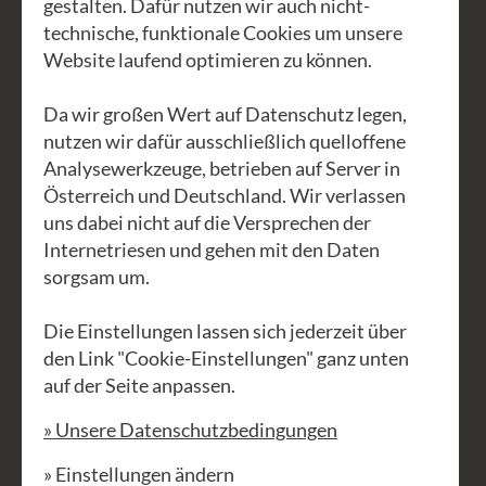
gestalten. Dafür nutzen wir auch nicht-
Vergessenheit und muss bewahrt
technische, funktionale Cookies um unsere
werden. Elisabeths Wissen ist groß und
Website laufend optimieren zu können.
sie möchte es weitergeben.
Da wir großen Wert auf Datenschutz legen,
Seit Jahrzehnten näht sie in ihrer
nutzen wir dafür ausschließlich quelloffene
kleinen, feinen Schneiderwerkstatt
Analysewerkzeuge, betrieben auf Server in
alles von der Änderung bis zum
Österreich und Deutschland. Wir verlassen
uns dabei nicht auf die Versprechen der
Brautkleid. Elisabeth wird euch mit viel
Internetriesen und gehen mit den Daten
Geschick und Phantasie zu einem neuen
sorgsam um.
Kleidungsstück verhelfen, aber auch
liebgewonnene Kleidungsstücke
Die Einstellungen lassen sich jederzeit über
erfahren eine Modernisierung.
den Link "Cookie-Einstellungen" ganz unten
auf der Seite anpassen.
Durch das Selbstnähen helft ihr mit, die
» Unsere Datenschutzbedingungen
teilweise menschenunwürdigen
Arbeitsbedingungen in der
» Einstellungen ändern