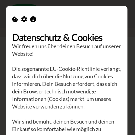
Toggle n
GEA Waldviertler
>
Seminare
>
Eingefädelt
Datenschutz & Cookies
Wir freuen uns über deinen Besuch auf unserer
Eingefädelt
Website!
Schneider- und
Die sogenannte EU-Cookie-Richtlinie verlangt,
Nähworkshop für Anfänger
dass wir dich über die Nutzung von Cookies
informieren. Dein Besuch erfordert, dass sich
und Fortgeschrittene
dein Browser technisch notwendige
Informationen (Cookies) merkt, um unsere
Die Schneiderei ist ein Handwerk, für
Website verwenden zu können.
das man sich Zeit nehmen muss - sonst
wird's nix, Die Kunst des richtigen
Wir sind bemüht, deinen Besuch und deinen
Schneidern gerät immer mehr in
Einkauf so komfortabel wie möglich zu