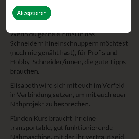
Massenproduktion zu verringern.
Akzeptieren
Der Kurs ist für Jeden/ für Jede.
Wenn du gerne einmal in das
Schneidern hineinschnuppern möchtest
(noch nie genäht hast), für Profis und
Hobby-Schneider/innen, die gute Tipps
brauchen.
Elisabeth wird sich mit euch im Vorfeld
in Verbindung setzen, um mit euch euer
Nähprojekt zu besprechen.
Für den Kurs braucht ihr eine
transportable, gut funktionierende
Nähmaschine, mit der ihr vertraut seid