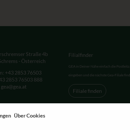
rschremser Straße 4b
Filialfinder
Schrems - Österreich
GEA in Deiner Nähe einfach die Postleitz
on:
+43 2853 76503
eingeben und die nächste Gea-Filiale fin
+43 2853 76503 888
:
gea@gea.at
Filiale finden
ungen
Über Cookies