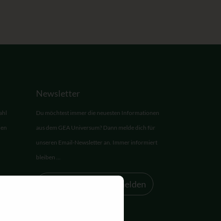
Newsletter
ahl
Du möchtest immer die neuesten Informationen
den
aus dem GEA Universum? Dann melde dich für
unseren Email-Newsletter an. Immer informiert
bleiben ...
Zum Newsletter anmelden