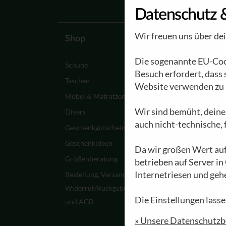
Datenschutz 
Wir freuen uns über de
Shop
Waldviertler
Die sogenannte EU-Cook
Schuhe
Ein Paar Waldviertle
Besuch erfordert, dass
entsteht
Taschen
Website verwenden zu 
Werksführungen
Möbel & Matratzen
Materialien
Wir sind bemüht, deine
Divers
auch nicht-technische,
Pflege &
Geschenkgutscheine
Schuhreparatur
Geschenkideen
Da wir großen Wert auf
Waldviertler FAQ
Größenberatung
betrieben auf Server in
Zwillingsaktion
Internetriesen und geh
Bestellung, Versand,
Meine Waldviertler
Widerruf/Rückgabe
Die Einstellungen lasse
und AGB
» Unsere Datenschutz