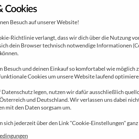
& Cookies
inen Besuch auf unserer Website!
Unternehmen
Engagement
ie-Richtlinie verlangt, dass wir dich über die Nutzung vo
r
Das GEA Universum
Schenk auch Du...
 sich dein Browser technisch notwendige Informationen (C
Die Waldviertler
Unsere Freunde
können.
Werkstätten
EnergieWENDE
G
Eine bewegte
n Besuch und deinen Einkauf so komfortabel wie möglich z
Apfelbäumchen
R
 funktionale Cookies um unsere Website laufend optimiere
Geschichte
Darlehen
P
GEA Album
Rückenwind
M
 Datenschutz legen, nutzen wir dafür ausschließlich quel
Lehrlingsoffensive
GEA Formel Z
V
 Österreich und Deutschland. Wir verlassen uns dabei nich
Filialfinder
Afrika Projekte
en mit den Daten sorgsam um.
Blog
Das Kongo Tribunal
n sich jederzeit über den Link "Cookie-Einstellungen" ganz
GEA Partner werden
GEA vs. FMA
bedingungen
Videos