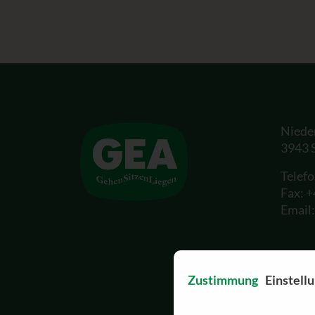
Niede
3943 
Telef
Fax: 
Email
Zustimmung
Einstell