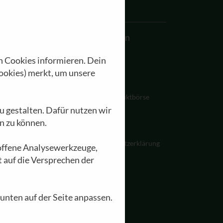
Akademie
Allgemein
n Cookies informieren. Dein
Seminare
Kontakt
ookies) merkt, um unsere
Zimmer
Impressum
EA Hotel zur Sonne
GEA Produktbörse
u gestalten. Dafür nutzen wir
äumlichkeiten
Presse
n zu können.
reise und Kontakt
Jobs
itfahrgelegenheit
Datenschutzerklärung
loffene Analysewerkzeuge,
eranstaltungen
t auf die Versprechen der
 unten auf der Seite anpassen.