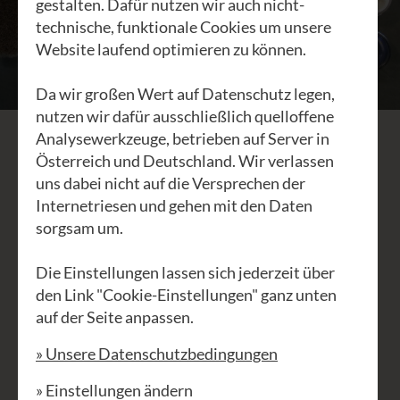
gestalten. Dafür nutzen wir auch nicht-
technische, funktionale Cookies um unsere
Website laufend optimieren zu können.
Da wir großen Wert auf Datenschutz legen,
nutzen wir dafür ausschließlich quelloffene
Analysewerkzeuge, betrieben auf Server in
Pflege &
Österreich und Deutschland. Wir verlassen
uns dabei nicht auf die Versprechen der
Schuhreparatur
Internetriesen und gehen mit den Daten
sorgsam um.
Die Einstellungen lassen sich jederzeit über
Waldviertler brauchen wenig Pflege.
den Link "Cookie-Einstellungen" ganz unten
Es ist aber mit den Schuhen wie mit
auf der Seite anpassen.
der Freundschaft: Mit Pflege halten
» Unsere Datenschutzbedingungen
sie länger. Ab und zu freuen sich
deine Waldviertler über ein bisschen
» Einstellungen ändern