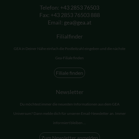
Telefon:
+43 2853 76503
Fax: +43 2853 76503 888
Email:
gea@gea.at
Filialfinder
GEA in Deiner Nähe einfach die Postleitzahl eingeben und die nächste
Gea-Filiale finden
Filiale finden
Newsletter
Du möchtest immer die neuesten Informationen aus dem GEA
Universum? Dann melde dich für unseren Email-Newsletter an. Immer
informiert bleiben ...
Zum Newsletter anmelden