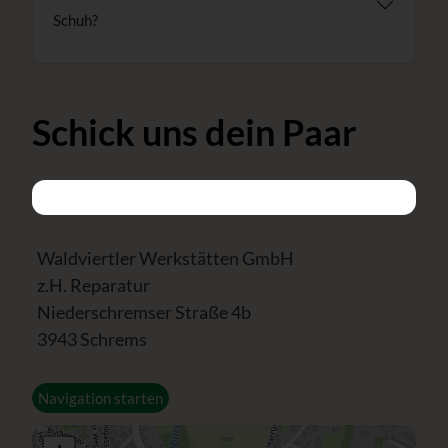
Schuh?
Schick uns dein Paar
Waldviertler Werkstätten GmbH
z.H. Reparatur
Niederschremser Straße 4b
3943 Schrems
Navigation starten