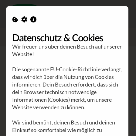
Toggle n
GEA Waldviertler
>
Waldviertler
Datenschutz & Cookies
>
Ein Paar Waldviertler entsteht
Wir freuen uns über deinen Besuch auf unserer
Website!
Die sogenannte EU-Cookie-Richtlinie verlangt,
dass wir dich über die Nutzung von Cookies
informieren. Dein Besuch erfordert, dass sich
dein Browser technisch notwendige
Informationen (Cookies) merkt, um unsere
Website verwenden zu können.
Ein Paar Waldviertler entsteht
Wir sind bemüht, deinen Besuch und deinen
Einkauf so komfortabel wie möglich zu
... von der Lederhaut bis ins