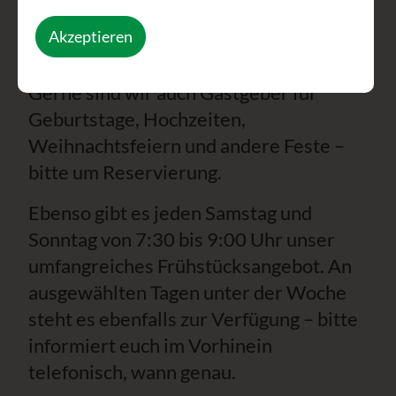
schmackhafte Menüs verwandeln zu
Akzeptieren
dürfen. Jeden Tag von 11:00- bis 14:30
Uhr am Hauptplatz 5 in 3943 Schrems.
Gerne sind wir auch Gastgeber für
Geburtstage, Hochzeiten,
Weihnachtsfeiern und andere Feste –
bitte um Reservierung.
Ebenso gibt es jeden Samstag und
Sonntag von 7:30 bis 9:00 Uhr unser
umfangreiches Frühstücksangebot. An
ausgewählten Tagen unter der Woche
steht es ebenfalls zur Verfügung – bitte
informiert euch im Vorhinein
telefonisch, wann genau.