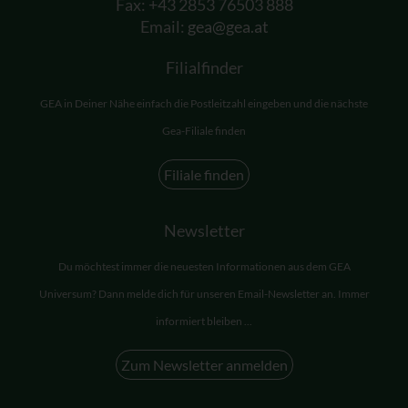
Fax: +43 2853 76503 888
Email:
gea@gea.at
Filialfinder
GEA in Deiner Nähe einfach die Postleitzahl eingeben und die nächste
Gea-Filiale finden
Filiale finden
Newsletter
Du möchtest immer die neuesten Informationen aus dem GEA
Universum? Dann melde dich für unseren Email-Newsletter an. Immer
informiert bleiben ...
Zum Newsletter anmelden