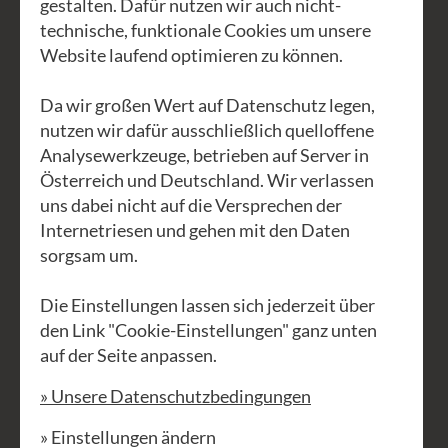
gestalten. Dafür nutzen wir auch nicht-
technische, funktionale Cookies um unsere
Website laufend optimieren zu können.
Da wir großen Wert auf Datenschutz legen,
Previous
Next
nutzen wir dafür ausschließlich quelloffene
Analysewerkzeuge, betrieben auf Server in
Österreich und Deutschland. Wir verlassen
uns dabei nicht auf die Versprechen der
Internetriesen und gehen mit den Daten
sorgsam um.
Die Einstellungen lassen sich jederzeit über
den Link "Cookie-Einstellungen" ganz unten
Willkommen in unserem Wirtshaus!
auf der Seite anpassen.
» Unsere Datenschutzbedingungen
Unsere Köche freuen sich, weitgehend
regionale und biologische Zutaten in
» Einstellungen ändern