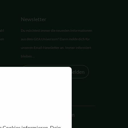
Newsletter
ahl
Du möchtest immer die neuesten Informationen
den
aus dem GEA Universum? Dann melde dich für
unseren Email-Newsletter an. Immer informiert
bleiben ...
Zum Newsletter anmelden
Akademie
Allgemein
n Cookies informieren. Dein