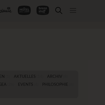
Toggle navigation
EN
(1)
AKTUELLES
(14)
ARCHIV
(8)
GEA
(26)
EVENTS
(4)
PHILOSOPHIE
(6)