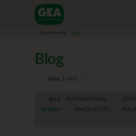
GEA Waldviertler
>
Blog
Blog
<
1 von 2
>
Seite
ALLE
INTERNATIONAL
(29)
ÖSTE
AFRIKA
(16)
WALDVIERTEL
(2)
POLIT