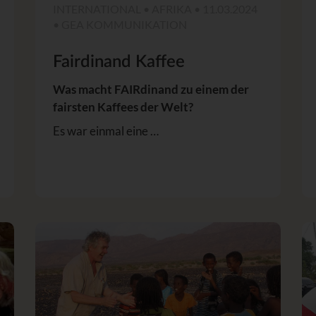
INTERNATIONAL • AFRIKA • 11.03.2024
• GEA KOMMUNIKATION
Fairdinand Kaffee
Was macht FAIRdinand zu einem der
fairsten Kaffees der Welt?
Es war einmal eine …