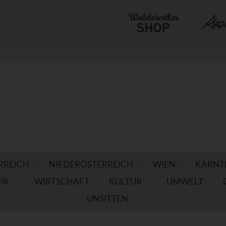
RREICH
(8)
NIEDERÖSTERREICH
(2)
WIEN
(3)
KÄRNT
IK
(11)
WIRTSCHAFT
(9)
KULTUR
(12)
UMWELT
(6)
UNSITTEN
(8)