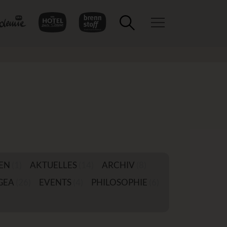
Toggle navigation
EN
(1)
AKTUELLES
(14)
ARCHIV
(8)
GEA
(26)
EVENTS
(4)
PHILOSOPHIE
(6)