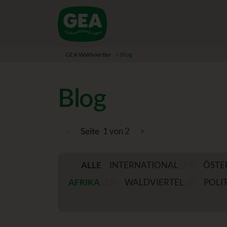
GEA Waldviertler
>
Blog
Blog
<
1 von 2
>
Seite
ALLE
INTERNATIONAL
(29)
ÖSTE
AFRIKA
(16)
WALDVIERTEL
(2)
POLIT