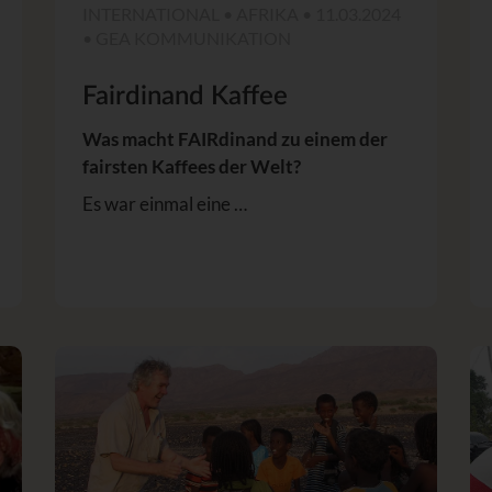
INTERNATIONAL • AFRIKA • 11.03.2024
• GEA KOMMUNIKATION
Fairdinand Kaffee
Was macht FAIRdinand zu einem der
fairsten Kaffees der Welt?
Es war einmal eine …