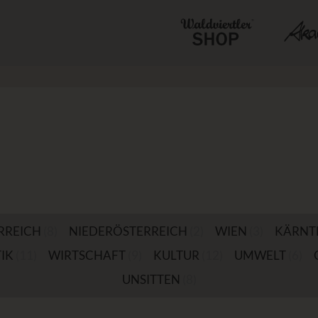
RREICH
(8)
NIEDERÖSTERREICH
(2)
WIEN
(3)
KÄRNT
IK
(11)
WIRTSCHAFT
(9)
KULTUR
(12)
UMWELT
(6)
UNSITTEN
(8)