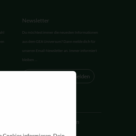
Newsletter
ahl
Du möchtest immer die neuesten Informationen
den
aus dem GEA Universum? Dann melde dich für
unseren Email-Newsletter an. Immer informiert
bleiben ...
Zum Newsletter anmelden
Akademie
Allgemein
n Cookies informieren. Dein