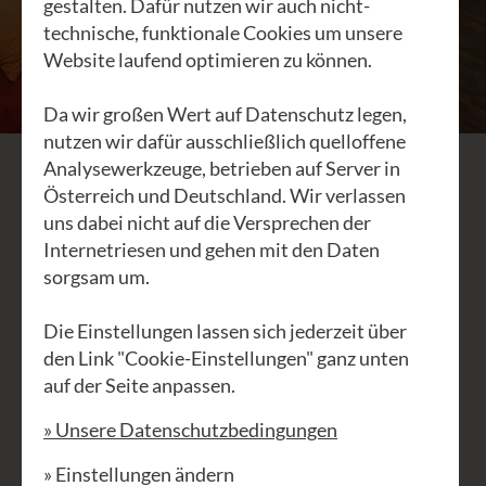
gestalten. Dafür nutzen wir auch nicht-
technische, funktionale Cookies um unsere
Website laufend optimieren zu können.
Da wir großen Wert auf Datenschutz legen,
nutzen wir dafür ausschließlich quelloffene
Analysewerkzeuge, betrieben auf Server in
Unsere
Österreich und Deutschland. Wir verlassen
uns dabei nicht auf die Versprechen der
Zimmer
Internetriesen und gehen mit den Daten
sorgsam um.
Die Einstellungen lassen sich jederzeit über
Unsere Zimmer sind - ehrlich gesagt
den Link "Cookie-Einstellungen" ganz unten
– echte Unikate. So entschleunigen
auf der Seite anpassen.
wie bei uns, kannst du kaum wo
» Unsere Datenschutzbedingungen
anders. Die Möbel sind
ausschließlich aus natürlichen
» Einstellungen ändern