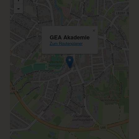
-
×
GEA Akademie
Zum Routenplaner