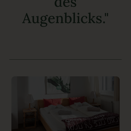
des
Augenblicks."