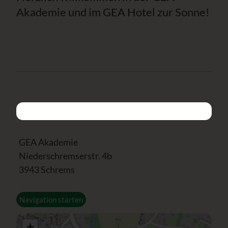
Akademie und im GEA Hotel zur Sonne!
GEA Akademie
Niederschremserstr. 4b
3943 Schrems
Navigation starten
+