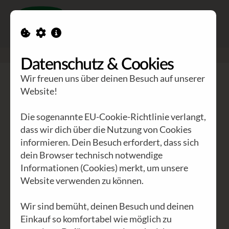
Toggle n
GEA Waldviertler
>
Engagement
>
Apfelbäumchen Darlehen
Datenschutz & Cookies
Wir freuen uns über deinen Besuch auf unserer
Website!
Die sogenannte EU-Cookie-Richtlinie verlangt,
dass wir dich über die Nutzung von Cookies
informieren. Dein Besuch erfordert, dass sich
dein Browser technisch notwendige
Informationen (Cookies) merkt, um unsere
Website verwenden zu können.
Apfelbäumchen Darlehen
Wir sind bemüht, deinen Besuch und deinen
Bürgerrecht statt
Einkauf so komfortabel wie möglich zu
Bankenrecht