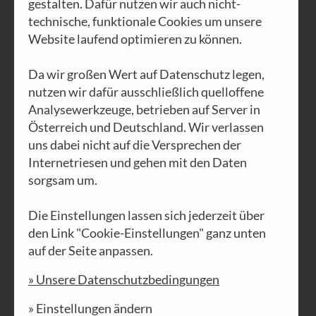
gestalten. Dafür nutzen wir auch nicht-
technische, funktionale Cookies um unsere
Seit mir ein Bankdirektor 1999
Website laufend optimieren zu können.
klarmachte, dass er mir für die Kürzung
Da wir großen Wert auf Datenschutz legen,
des Kreditrahmens keine Rechenschaft
nutzen wir dafür ausschließlich quelloffene
schuldig sei, gab es für mich kein
Analysewerkzeuge, betrieben auf Server in
wichtigeres Firmenziel als
Österreich und Deutschland. Wir verlassen
bankenunabhängig zu werden. Für mich
uns dabei nicht auf die Versprechen der
hieß das damals „schuldenfrei” zu
Internetriesen und gehen mit den Daten
sorgsam um.
werden.
Die Einstellungen lassen sich jederzeit über
weiterlesen
den Link "Cookie-Einstellungen" ganz unten
auf der Seite anpassen.
» Unsere Datenschutzbedingungen
» Einstellungen ändern