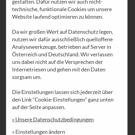
gestalten. Dafür nutzen wir auch nicht-
technische, funktionale Cookies um unsere
Website laufend optimieren zu können.
Da wir großen Wert auf Datenschutz legen,
nutzen wir dafür ausschließlich quelloffene
Analysewerkzeuge, betrieben auf Server in
Österreich und Deutschland. Wir verlassen
uns dabei nicht auf die Versprechen der
Safari der Schande
Internetriesen und gehen mit den Daten
sorgsam um.
Was die Vertreibung der Maasai
betrifft, da kenn ich mich ein bisschen
Die Einstellungen lassen sich jederzeit über
aus. 1959 wurden die Maasai aus der
den Link "Cookie-Einstellungen" ganz unten
Seringeti vertrieben. 1973 war ich zum
auf der Seite anpassen.
ersten Mal im Maasai-Land. Damals
» Unsere Datenschutzbedingungen
habe ich mit Dr. Watschinger noch
» Einstellungen ändern
Maasai Familien im Ngorongoro Krater