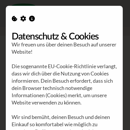
Toggle n
GEA Waldviertler
>
Blog
>
Safari der Schande
Datenschutz & Cookies
Wir freuen uns über deinen Besuch auf unserer
Website!
ALLE
INTERNATIONAL
(29)
ÖSTERREICH
(8)
NIEDERÖSTERREICH
(2)
WIEN
(3)
KÄRNTEN
(1)
Die sogenannte EU-Cookie-Richtlinie verlangt,
dass wir dich über die Nutzung von Cookies
AKTUELLES
(14)
ARCHIV
(8)
AFRIKA
(16)
informieren. Dein Besuch erfordert, dass sich
WALDVIERTEL
(2)
POLITIK
(11)
WIRTSCHAFT
(9)
dein Browser technisch notwendige
KULTUR
(12)
UMWELT
(6)
GEA
(26)
EVENTS
(4)
Informationen (Cookies) merkt, um unsere
Website verwenden zu können.
PHILOSOPHIE
(6)
UNSITTEN
(8)
Wir sind bemüht, deinen Besuch und deinen
Einkauf so komfortabel wie möglich zu