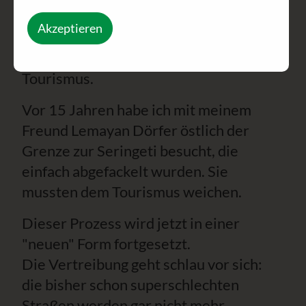
besucht, bald darauf mussten sie diese
Akzeptieren
wunderschöne Heimat verlassen.
Heute DER Hotspot des Wildlife-
Tourismus.
Vor 15 Jahren habe ich mit meinem
Freund Lemayan Dörfer östlich der
Grenze zur Seringeti besucht, die
einfach abgefackelt wurden. Sie
mussten dem Tourismus weichen.
Dieser Prozess wird jetzt in einer
"neuen" Form fortgesetzt.
Die Vertreibung geht schlau vor sich:
die bisher schon superschlechten
Straßen werden gar nicht mehr