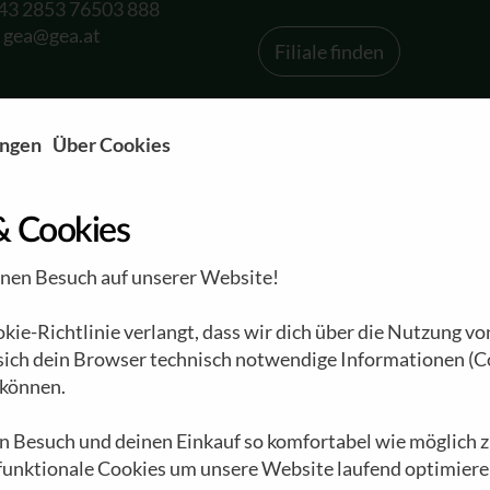
+43 2853 76503 888
:
gea@gea.at
Filiale finden
ungen
Über Cookies
& Cookies
inen Besuch auf unserer Website!
Unternehmen
Engagement
ie-Richtlinie verlangt, dass wir dich über die Nutzung vo
r
Das GEA Universum
Schenk auch Du...
 sich dein Browser technisch notwendige Informationen (C
Die Waldviertler
Unsere Freunde
können.
Werkstätten
EnergieWENDE
G
Eine bewegte
n Besuch und deinen Einkauf so komfortabel wie möglich z
Apfelbäumchen
R
 funktionale Cookies um unsere Website laufend optimiere
Geschichte
Darlehen
P