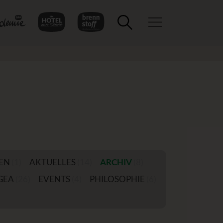
Toggle navigation
EN
(1)
AKTUELLES
(14)
ARCHIV
(8)
GEA
(26)
EVENTS
(4)
PHILOSOPHIE
(6)