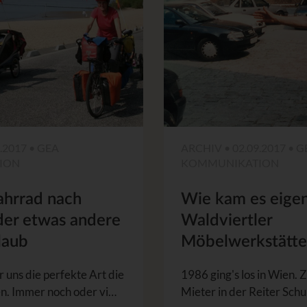
.2017 • GEA
ARCHIV • 02.09.2017 • G
ION
KOMMUNIKATION
ahrrad nach
Wie kam es eigen
 der etwas andere
Waldviertler
laub
Möbelwerkstätte
r uns die perfekte Art die
1986 ging's los in Wien. Z
en. Immer noch oder vi…
Mieter in der Reiter Sch