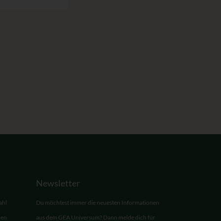
Newsletter
ahl
Du möchtest immer die neuesten Informationen
den
aus dem GEA Universum? Dann melde dich für