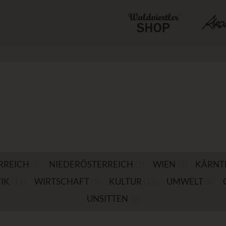
RREICH
(8)
NIEDERÖSTERREICH
(2)
WIEN
(3)
KÄRNT
IK
(11)
WIRTSCHAFT
(9)
KULTUR
(12)
UMWELT
(6)
UNSITTEN
(8)