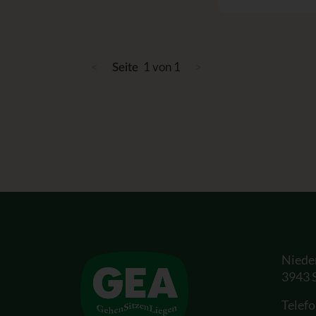
<
1 von 1
>
Seite
Niede
3943 
Telef