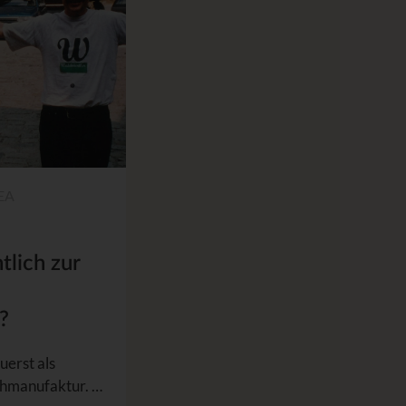
EA
tlich zur
?
uerst als
uhmanufaktur. …