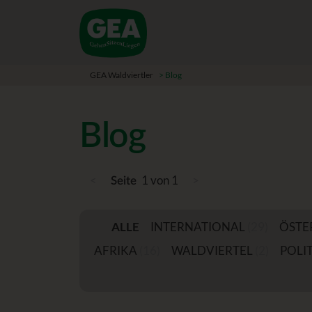
GEA Waldviertler
>
Blog
Blog
<
1 von 1
>
Seite
ALLE
INTERNATIONAL
(29)
ÖSTE
AFRIKA
(16)
WALDVIERTEL
(2)
POLIT