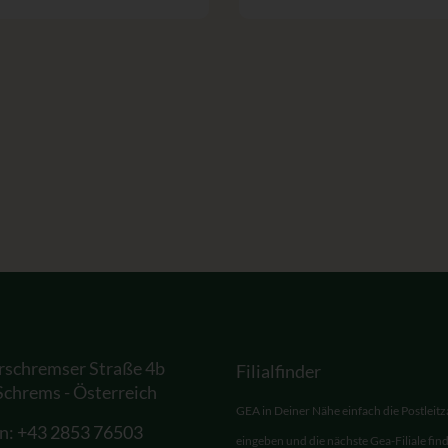
rschremser Straße 4b
Filialfinder
Schrems - Österreich
GEA in Deiner Nähe einfach die Postleitz
on:
+43 2853 76503
eingeben und die nächste Gea-Filiale fin