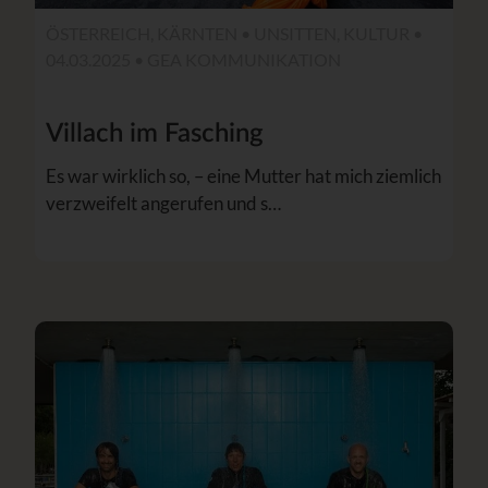
ÖSTERREICH, KÄRNTEN • UNSITTEN, KULTUR •
04.03.2025 • GEA KOMMUNIKATION
Villach im Fasching
Es war wirklich so, – eine Mutter hat mich ziemlich
verzweifelt angerufen und s…