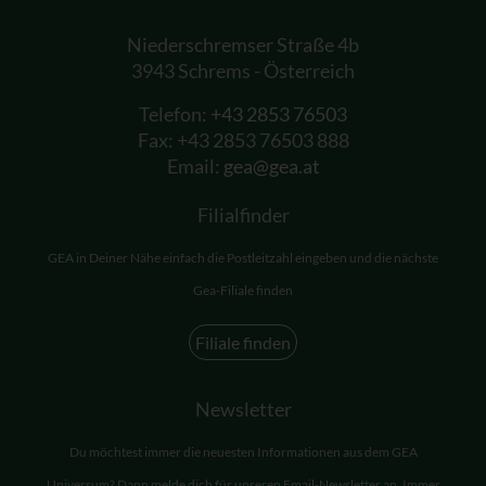
Niederschremser Straße 4b
3943 Schrems - Österreich
Telefon:
+43 2853 76503
Fax: +43 2853 76503 888
Email:
gea@gea.at
Filialfinder
GEA in Deiner Nähe einfach die Postleitzahl eingeben und die nächste
Gea-Filiale finden
Filiale finden
Newsletter
Du möchtest immer die neuesten Informationen aus dem GEA
Universum? Dann melde dich für unseren Email-Newsletter an. Immer