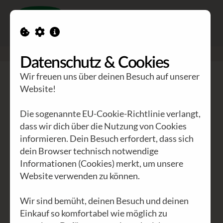
Toggle n
GEA Waldviertler
>
Blog
Datenschutz & Cookies
Wir freuen uns über deinen Besuch auf unserer
Blog
Website!
Die sogenannte EU-Cookie-Richtlinie verlangt,
<
1 von 1
>
Seite
dass wir dich über die Nutzung von Cookies
informieren. Dein Besuch erfordert, dass sich
ALLE
INTERNATIONAL
(29)
ÖSTERREICH
(8)
dein Browser technisch notwendige
Informationen (Cookies) merkt, um unsere
NIEDERÖSTERREICH
(2)
WIEN
(3)
Website verwenden zu können.
KÄRNTEN
(1)
AKTUELLES
(14)
ARCHIV
(8)
AFRIKA
(16)
WALDVIERTEL
(2)
POLITIK
(11)
Wir sind bemüht, deinen Besuch und deinen
Einkauf so komfortabel wie möglich zu
WIRTSCHAFT
(9)
KULTUR
(12)
UMWELT
(6)