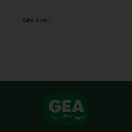
<
1 von 1
>
Seite