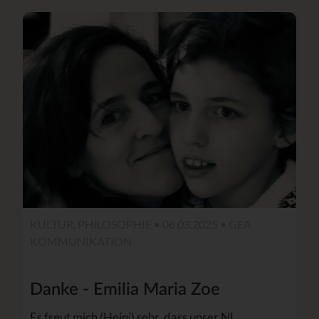
KULTUR, PHILOSOPHIE • 06.03.2025 •
GEA
KOMMUNIKATION
Danke - Emilia Maria Zoe
Es freut mich (Heini) sehr, dass unser NL