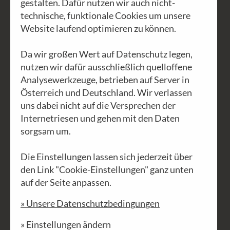
gestalten. Dafür nutzen wir auch nicht-
technische, funktionale Cookies um unsere
Website laufend optimieren zu können.
Da wir großen Wert auf Datenschutz legen,
nutzen wir dafür ausschließlich quelloffene
Analysewerkzeuge, betrieben auf Server in
Österreich und Deutschland. Wir verlassen
uns dabei nicht auf die Versprechen der
Internetriesen und gehen mit den Daten
sorgsam um.
Milchsklavismus im Jahr 2025
Die Einstellungen lassen sich jederzeit über
den Link "Cookie-Einstellungen" ganz unten
Ein Bericht der IG-Milch:
auf der Seite anpassen.
„Während vor 500 Jahren die Bauern in
» Unsere Datenschutzbedingungen
Aufständen gegen die feudalen Herren
» Einstellungen ändern
kämpften, sitzen wir heute wieder in