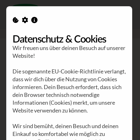
Toggle n
GEA Waldviertler
>
Blog
>
Milchsklavismus im Jahr 2025
Datenschutz & Cookies
Wir freuen uns über deinen Besuch auf unserer
Website!
ALLE
INTERNATIONAL
(29)
ÖSTERREICH
(8)
NIEDERÖSTERREICH
(2)
WIEN
(3)
KÄRNTEN
(1)
Die sogenannte EU-Cookie-Richtlinie verlangt,
dass wir dich über die Nutzung von Cookies
AKTUELLES
(14)
ARCHIV
(8)
AFRIKA
(16)
informieren. Dein Besuch erfordert, dass sich
WALDVIERTEL
(2)
POLITIK
(11)
WIRTSCHAFT
(9)
dein Browser technisch notwendige
KULTUR
(12)
UMWELT
(6)
GEA
(26)
EVENTS
(4)
Informationen (Cookies) merkt, um unsere
Website verwenden zu können.
PHILOSOPHIE
(6)
UNSITTEN
(8)
Wir sind bemüht, deinen Besuch und deinen
Einkauf so komfortabel wie möglich zu