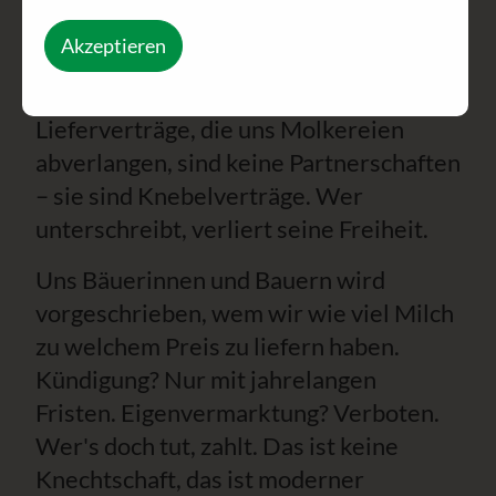
Ketten – nur feiner, juristisch
Akzeptieren
wasserdicht und mit
genossenschaftlichem Gütesiegel. Die
Lieferverträge, die uns Molkereien
abverlangen, sind keine Partnerschaften
– sie sind Knebelverträge. Wer
unterschreibt, verliert seine Freiheit.
Uns Bäuerinnen und Bauern wird
vorgeschrieben, wem wir wie viel Milch
zu welchem Preis zu liefern haben.
Kündigung? Nur mit jahrelangen
Fristen. Eigenvermarktung? Verboten.
Wer's doch tut, zahlt. Das ist keine
Knechtschaft, das ist moderner