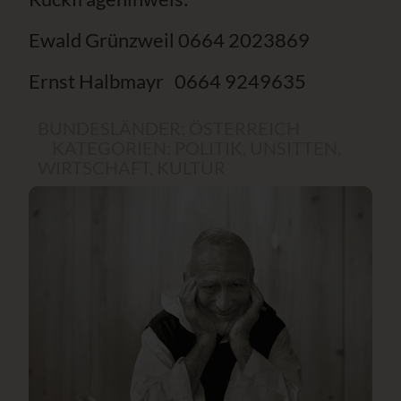
Ewald Grünzweil 0664 2023869
Ernst Halbmayr 0664 9249635
BUNDESLÄNDER:
ÖSTERREICH
KATEGORIEN:
POLITIK
,
UNSITTEN
,
WIRTSCHAFT
,
KULTUR