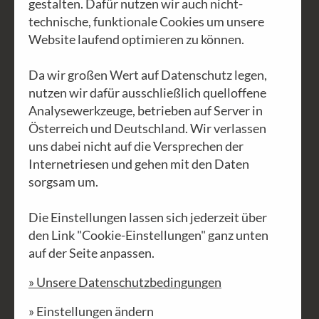
gestalten. Dafür nutzen wir auch nicht-
technische, funktionale Cookies um unsere
Website laufend optimieren zu können.
Da wir großen Wert auf Datenschutz legen,
nutzen wir dafür ausschließlich quelloffene
Analysewerkzeuge, betrieben auf Server in
Österreich und Deutschland. Wir verlassen
uns dabei nicht auf die Versprechen der
Internetriesen und gehen mit den Daten
Ausländer raus
sorgsam um.
In unserer Firma GEA-Waldviertler
Die Einstellungen lassen sich jederzeit über
(Waldviertler Werkstätten in Schrems
den Link "Cookie-Einstellungen" ganz unten
auf der Seite anpassen.
und 25 Filialen, die wir selber
betreiben) arbeiten insgesamt gut 200
» Unsere Datenschutzbedingungen
Menschen. Paul und ich, wir zwei
» Einstellungen ändern