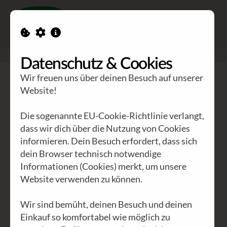
Toggle n
GEA Waldviertler
>
Blog
>
Ausländer raus
Datenschutz & Cookies
Wir freuen uns über deinen Besuch auf unserer
Website!
ALLE
INTERNATIONAL
(29)
ÖSTERREICH
(8)
NIEDERÖSTERREICH
(2)
WIEN
(3)
KÄRNTEN
(1)
Die sogenannte EU-Cookie-Richtlinie verlangt,
dass wir dich über die Nutzung von Cookies
AKTUELLES
(14)
ARCHIV
(8)
AFRIKA
(16)
informieren. Dein Besuch erfordert, dass sich
WALDVIERTEL
(2)
POLITIK
(11)
WIRTSCHAFT
(9)
dein Browser technisch notwendige
KULTUR
(12)
UMWELT
(6)
GEA
(26)
EVENTS
(4)
Informationen (Cookies) merkt, um unsere
Website verwenden zu können.
PHILOSOPHIE
(6)
UNSITTEN
(8)
Wir sind bemüht, deinen Besuch und deinen
Einkauf so komfortabel wie möglich zu