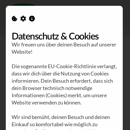
Toggle n
GEA Waldviertler
>
Blog
>
€ 360.000,- allein der Postversand
Datenschutz & Cookies
Wir freuen uns über deinen Besuch auf unserer
Website!
ALLE
INTERNATIONAL
(29)
ÖSTERREICH
(8)
NIEDERÖSTERREICH
(2)
WIEN
(3)
KÄRNTEN
(1)
Die sogenannte EU-Cookie-Richtlinie verlangt,
dass wir dich über die Nutzung von Cookies
AKTUELLES
(14)
ARCHIV
(8)
AFRIKA
(16)
informieren. Dein Besuch erfordert, dass sich
WALDVIERTEL
(2)
POLITIK
(11)
WIRTSCHAFT
(9)
dein Browser technisch notwendige
KULTUR
(12)
UMWELT
(6)
GEA
(26)
EVENTS
(4)
Informationen (Cookies) merkt, um unsere
Website verwenden zu können.
PHILOSOPHIE
(6)
UNSITTEN
(8)
Wir sind bemüht, deinen Besuch und deinen
Einkauf so komfortabel wie möglich zu