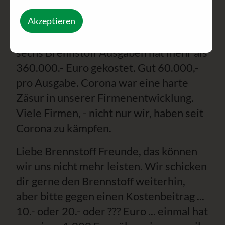
DANKE DANKE.
Akzeptieren
Allein der Postversand der letzten
sechs Brennstoff Ausgaben hat mehr als
360.000.- Euro gekostet. Gut 60.000,-
pro Ausgabe. Corona war eine harte
Zäsur in unserer Firmenentwicklung.
Viele Firmen, - nicht nur wir, haben seit
Corona zu kämpfen.
Liebe Brennstoff Freunde, das können
wir uns nicht mehr leisten. Wir schicken
dir gerne den Brennstoff weiterhin,
aber bitte gegen einen Kostenbeitrag ...
10.- oder 20.- oder ??? Euro ... einmal hat