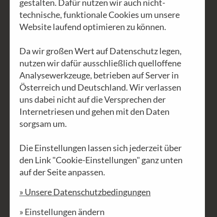
gestalten. Dafür nutzen wir auch nicht-
technische, funktionale Cookies um unsere
Website laufend optimieren zu können.
Da wir großen Wert auf Datenschutz legen,
nutzen wir dafür ausschließlich quelloffene
Analysewerkzeuge, betrieben auf Server in
Österreich und Deutschland. Wir verlassen
uns dabei nicht auf die Versprechen der
Internetriesen und gehen mit den Daten
sorgsam um.
€ 360.000,- allein der Postversand
Die Einstellungen lassen sich jederzeit über
Nach unserem 1. Aufruf kamen
den Link "Cookie-Einstellungen" ganz unten
unglaubliche
€ 62.000,
- zusammen, mit
auf der Seite anpassen.
der Bitte, wir mögen den Brennstoff
» Unsere Datenschutzbedingungen
keinesfalls einstellen. Echt guter
» Einstellungen ändern
Brennstoff, hilft beim weitermachen -