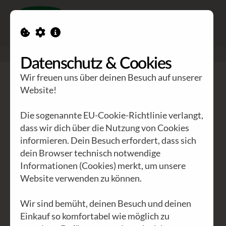
Toggle n
GEA Waldviertler
>
Blog
>
Wenn Schatten die Seele umarmen
Datenschutz & Cookies
Wir freuen uns über deinen Besuch auf unserer
Website!
ALLE
INTERNATIONAL
(29)
ÖSTERREICH
(8)
NIEDERÖSTERREICH
(2)
WIEN
(3)
KÄRNTEN
(1)
Die sogenannte EU-Cookie-Richtlinie verlangt,
dass wir dich über die Nutzung von Cookies
AKTUELLES
(14)
ARCHIV
(8)
AFRIKA
(16)
informieren. Dein Besuch erfordert, dass sich
WALDVIERTEL
(2)
POLITIK
(11)
WIRTSCHAFT
(9)
dein Browser technisch notwendige
KULTUR
(12)
UMWELT
(6)
GEA
(26)
EVENTS
(4)
Informationen (Cookies) merkt, um unsere
Website verwenden zu können.
PHILOSOPHIE
(6)
UNSITTEN
(8)
Wir sind bemüht, deinen Besuch und deinen
Einkauf so komfortabel wie möglich zu