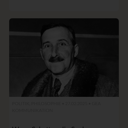
POLITIK, PHILOSOPHIE • 27.02.2025 •
GEA
KOMMUNIKATION