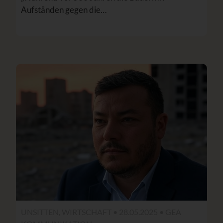
Aufständen gegen die…
UNSITTEN, WIRTSCHAFT • 28.05.2025 •
GEA