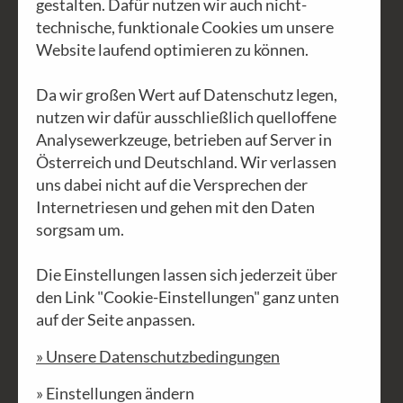
gestalten. Dafür nutzen wir auch nicht-
technische, funktionale Cookies um unsere
Website laufend optimieren zu können.
Da wir großen Wert auf Datenschutz legen,
nutzen wir dafür ausschließlich quelloffene
Analysewerkzeuge, betrieben auf Server in
Österreich und Deutschland. Wir verlassen
uns dabei nicht auf die Versprechen der
Internetriesen und gehen mit den Daten
sorgsam um.
Wenn Schatten die Seele umarmen
Die Einstellungen lassen sich jederzeit über
Es sind - fast auf den Tag genau - 83
den Link "Cookie-Einstellungen" ganz unten
auf der Seite anpassen.
Jahre, dass sich der österreichische
Dichter Stefan Zweig in Brasilien das
» Unsere Datenschutzbedingungen
Leben nahm. Seine Frau Lotte begleitete
» Einstellungen ändern