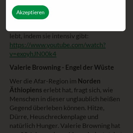
durch ihre Heirat zugehörig ist.
Akzeptieren
Ein Video vom ORF gibt Zeugnis von
dieser faszinierenden Frau, die intensiv
lebt, indem sie intensiv gibt:
https://www.youtube.com/watch?
v=exoyhJN00k4
Valerie Browning - Engel der Wüste
Wer die Afar-Region im
Norden
Äthiopiens
erlebt hat, fragt sich, wie
Menschen in dieser unglaublich heißen
Gegend überleben können. Hitze,
Dürre, Heuschreckenplage und
natürlich Hunger. Valerie Browning hat