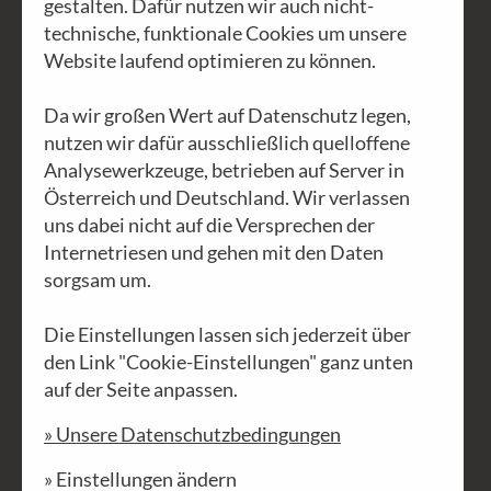
gestalten. Dafür nutzen wir auch nicht-
technische, funktionale Cookies um unsere
Website laufend optimieren zu können.
Da wir großen Wert auf Datenschutz legen,
nutzen wir dafür ausschließlich quelloffene
Analysewerkzeuge, betrieben auf Server in
Österreich und Deutschland. Wir verlassen
uns dabei nicht auf die Versprechen der
Afar: Leben in der Wüste
Internetriesen und gehen mit den Daten
sorgsam um.
Unsere Kontakt- und Vertrauensperson
Die Einstellungen lassen sich jederzeit über
in der
Afar-Region
ist Valerie
den Link "Cookie-Einstellungen" ganz unten
Browning. Die gebürtige Australierin
auf der Seite anpassen.
lebt seit 40 Jahren in dieser brutal
» Unsere Datenschutzbedingungen
heißen Gegend und unterstützt und
begleitet das Volk der
Afar
, dem sie
» Einstellungen ändern