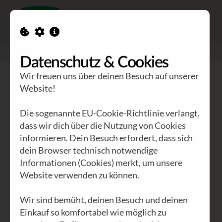
Toggle n
GEA Waldviertler
>
Blog
>
Afar: Leben in der Wüste
Datenschutz & Cookies
Wir freuen uns über deinen Besuch auf unserer
Website!
ALLE
INTERNATIONAL
(29)
ÖSTERREICH
(8)
NIEDERÖSTERREICH
(2)
WIEN
(3)
KÄRNTEN
(1)
Die sogenannte EU-Cookie-Richtlinie verlangt,
dass wir dich über die Nutzung von Cookies
AKTUELLES
(14)
ARCHIV
(8)
AFRIKA
(16)
informieren. Dein Besuch erfordert, dass sich
WALDVIERTEL
(2)
POLITIK
(11)
WIRTSCHAFT
(9)
dein Browser technisch notwendige
KULTUR
(12)
UMWELT
(6)
GEA
(26)
EVENTS
(4)
Informationen (Cookies) merkt, um unsere
Website verwenden zu können.
PHILOSOPHIE
(6)
UNSITTEN
(8)
Wir sind bemüht, deinen Besuch und deinen
Einkauf so komfortabel wie möglich zu