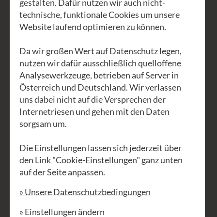
Workshop in der GEA Akademie war
gestalten. Dafür nutzen wir auch nicht-
uns klar, dass es nicht bei einem bleiben
technische, funktionale Cookies um unsere
Website laufend optimieren zu können.
darf. Feng ist ein Meister der
chinesischen Kalligraphie und
Da wir großen Wert auf Datenschutz legen,
Tuschemalerei und er lebt in Wien. Sein
nutzen wir dafür ausschließlich quelloffene
Talent teilt er als Gastprofessor an der
Analysewerkzeuge, betrieben auf Server in
Changsha University of Science and
Österreich und Deutschland. Wir verlassen
uns dabei nicht auf die Versprechen der
Technology und als Künstler in
Internetriesen und gehen mit den Daten
zahlreichen Ausstellungen weltweit.
sorgsam um.
Die chinesische Kalligraphie
hat eine
Die Einstellungen lassen sich jederzeit über
dreitausendjährige Geschichte, es gibt
den Link "Cookie-Einstellungen" ganz unten
viele Zeichen, die bis heute in
auf der Seite anpassen.
Verwendung sind.
» Unsere Datenschutzbedingungen
Die Kalligraphie umfasst folgende fünf
» Einstellungen ändern