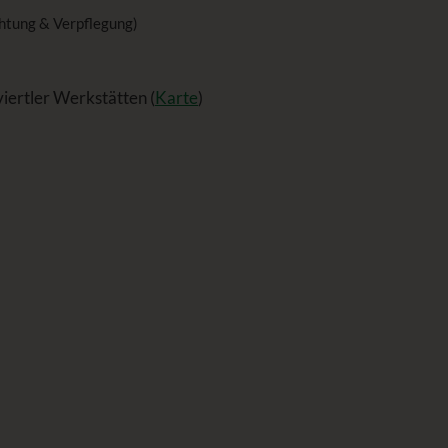
chtung & Verpflegung)
ertler Werkstätten (
Karte
)