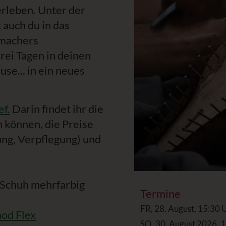
erleben. Unter der
 auch du in das
hmachers
rei Tagen in deinen
se... in ein neues
ef.
Darin findet ihr die
 können, die Preise
ung, Verpflegung) und
en Schuh mehrfarbig
Termine
FR, 28. August, 15:30 U
d Flex
SO, 30. August 2026, 