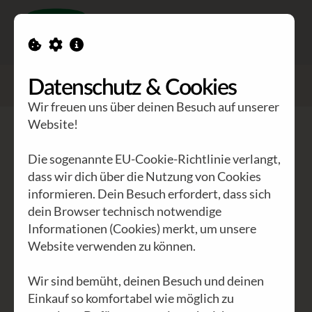
Toggle n
GEA Waldviertler
>
Blog
Datenschutz & Cookies
>
Im Wald mit Gerald Blaich - Schauen und Staunen
Wir freuen uns über deinen Besuch auf unserer
Website!
ALLE
INTERNATIONAL
(29)
ÖSTERREICH
(8)
Die sogenannte EU-Cookie-Richtlinie verlangt,
NIEDERÖSTERREICH
(2)
WIEN
(3)
KÄRNTEN
(1)
dass wir dich über die Nutzung von Cookies
informieren. Dein Besuch erfordert, dass sich
AKTUELLES
(14)
ARCHIV
(8)
AFRIKA
(16)
dein Browser technisch notwendige
WALDVIERTEL
(2)
POLITIK
(11)
WIRTSCHAFT
(9)
Informationen (Cookies) merkt, um unsere
KULTUR
(12)
UMWELT
(6)
GEA
(26)
EVENTS
(4)
Website verwenden zu können.
PHILOSOPHIE
(6)
UNSITTEN
(8)
Wir sind bemüht, deinen Besuch und deinen
Einkauf so komfortabel wie möglich zu