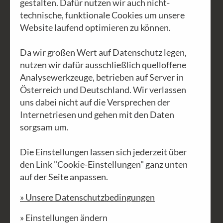
gestalten. Dafür nutzen wir auch nicht-
technische, funktionale Cookies um unsere
Website laufend optimieren zu können.
Da wir großen Wert auf Datenschutz legen,
nutzen wir dafür ausschließlich quelloffene
Analysewerkzeuge, betrieben auf Server in
Österreich und Deutschland. Wir verlassen
uns dabei nicht auf die Versprechen der
Internetriesen und gehen mit den Daten
sorgsam um.
Im Wald mit Gerald Blaich -
Schauen und Staunen
Die Einstellungen lassen sich jederzeit über
den Link "Cookie-Einstellungen" ganz unten
Auf unserem Spaziergang mit Gerald
auf der Seite anpassen.
Blaich haben wir einen Wald von großer
» Unsere Datenschutzbedingungen
Schönheit und Anmut entdecken dürfen.
Gerald hat uns nun also in "seinen" Wald
» Einstellungen ändern