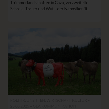
Trümmerlandschaften in Gaza, verzweifelte
Schreie, Trauer und Wut – der Nahostkonfli…
POLITIK, UNSITTEN, WIRTSCHAFT, KULTUR •
28.05.2025 •
GEA KOMMUNIKATION