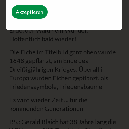
geführt, über die Bäume erzählt, von
Akzeptieren
denen er viele „von Kindheit an“ kennt.
… Oben - der Himmel so blau, unten, die
Erde, der Wald - ein Wunder.
Hoffentlich bald wieder!
Die Eiche im Titelbild ganz oben wurde
1648 gepflanzt, am Ende des
Dreißigjährigen Krieges. Überall in
Europa wurden Eichen gepflanzt, als
Friedenssymbole, Friedensbäume.
Es wird wieder Zeit ... für die
kommenden Generationen
P.S.: Gerald Blaich hat 38 Jahre lang die