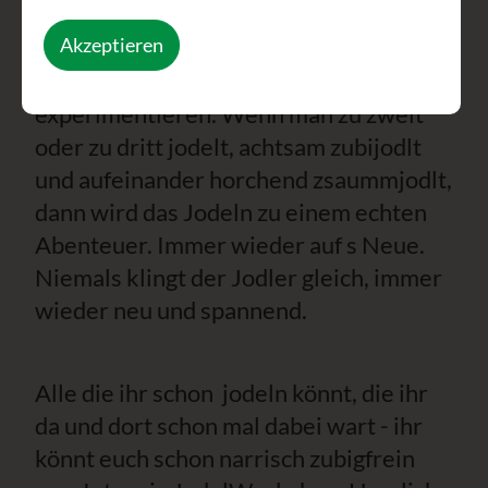
anspruchsvolleren Jodler lernen, den
Akzeptieren
typischen Jodlerklang üben, in
Kleingruppen improvisieren und
experimentieren. Wenn man zu zweit
oder zu dritt jodelt, achtsam zubijodlt
und aufeinander horchend zsaummjodlt,
dann wird das Jodeln zu einem echten
Abenteuer. Immer wieder auf s Neue.
Niemals klingt der Jodler gleich, immer
wieder neu und spannend.
Alle die ihr schon jodeln könnt, die ihr
da und dort schon mal dabei wart - ihr
könnt euch schon narrisch zubigfrein