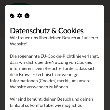
Toggle n
GEA Waldviertler
>
Seminare
Datenschutz & Cookies
>
Jodlerei - Jodldifrei Intensivworkshop
Wir freuen uns über deinen Besuch auf unserer
Website!
Jodlerei - Jodldifrei
Intensivworkshop
Die sogenannte EU-Cookie-Richtlinie verlangt,
dass wir dich über die Nutzung von Cookies
informieren. Dein Besuch erfordert, dass sich
Jodelwerkstatt, Jodeln
dein Browser technisch notwendige
Informationen (Cookies) merkt, um unsere
Jodeln ist Ausdruck purer Lebensfreude
Website verwenden zu können.
- die steckt auch die ZuhörerInnen an,
diese Freude. Drum freuen auch wir uns
Wir sind bemüht, deinen Besuch und deinen
in der GEA Akademie auf jedes
Einkauf so komfortabel wie möglich zu