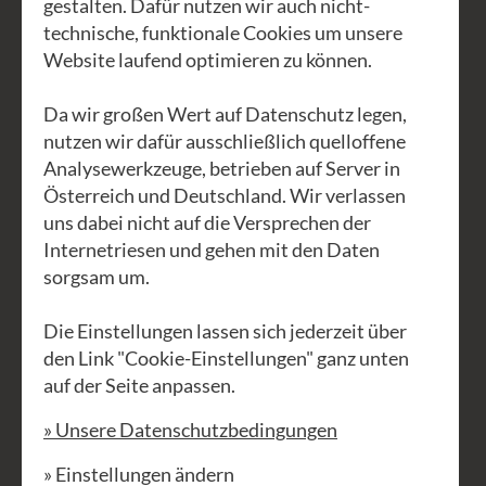
gestalten. Dafür nutzen wir auch nicht-
Jodelwochenende - ganz narrisch - !
technische, funktionale Cookies um unsere
Ebenso narrisch auf die
Website laufend optimieren zu können.
temperamentvolle und liebevolle,
jodlbegeisterte und jodlbegeisternde
Da wir großen Wert auf Datenschutz legen,
Heidi.
nutzen wir dafür ausschließlich quelloffene
Analysewerkzeuge, betrieben auf Server in
Heidis Jodelkurse bei uns in Schrems
Österreich und Deutschland. Wir verlassen
sind laufend ausgebucht. Die Sehnsucht
uns dabei nicht auf die Versprechen der
nach der puren Lebensfreude groß. Der
Internetriesen und gehen mit den Daten
Wunsch nach Mehr ebenso. Drum
sorgsam um.
kommt die Heidi und eröffnet die
Die Einstellungen lassen sich jederzeit über
Intensiv-Jodelwerkstatt für alle, die
den Link "Cookie-Einstellungen" ganz unten
gern noch tiefer und weiter in die Welt
auf der Seite anpassen.
der Jodler eintauchen möchten.
» Unsere Datenschutzbedingungen
An diesen Tagen werdet ihr die etwas
» Einstellungen ändern