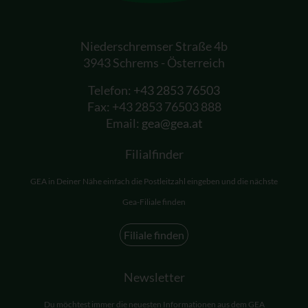
Niederschremser Straße 4b
3943 Schrems - Österreich
Telefon:
+43 2853 76503
Fax: +43 2853 76503 888
Email:
gea@gea.at
Filialfinder
GEA in Deiner Nähe einfach die Postleitzahl eingeben und die nächste
Gea-Filiale finden
Filiale finden
Newsletter
Du möchtest immer die neuesten Informationen aus dem GEA