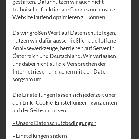
gestalten. Dafür nutzen wir auch nicht-
Resonanzäume, lösen Spannungen und
technische, funktionale Cookies um unsere
Beklemmungen, die das freudige Singen
Website laufend optimieren zu können.
oft behindern. Der Atem trägt die
Stimme, der Köper stützt sie. Behutsam
Da wir großen Wert auf Datenschutz legen,
entdecken und entfalten wir so neue
nutzen wir dafür ausschließlich quelloffene
Analysewerkzeuge, betrieben auf Server in
stimmliche Möglichkeiten, die wir in
Österreich und Deutschland. Wir verlassen
den einfachen, archaischen Gesängen
uns dabei nicht auf die Versprechen der
gleich zum Ausdruck bringen.
Internetriesen und gehen mit den Daten
sorgsam um.
Wir lernen Volksgesänge aus
Die Einstellungen lassen sich jederzeit über
verschiedenen Kulturen, wie z.B. Yoik
den Link "Cookie-Einstellungen" ganz unten
der Samen aus dem hohen Norden,
auf der Seite anpassen.
manch georgisches Wiegen- oder
» Unsere Datenschutzbedingungen
Schlaflied und natürlich auch Jodler,
denn gerade sie verlangen ein freies
» Einstellungen ändern