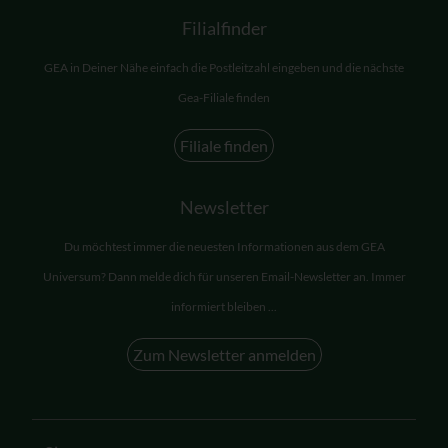
Filialfinder
GEA in Deiner Nähe einfach die Postleitzahl eingeben und die nächste
Gea-Filiale finden
Filiale finden
Newsletter
Du möchtest immer die neuesten Informationen aus dem GEA
Universum? Dann melde dich für unseren Email-Newsletter an. Immer
informiert bleiben ...
Zum Newsletter anmelden