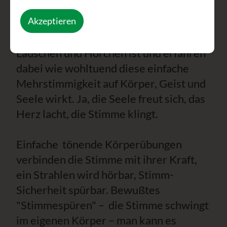
Spiel mit den Höhen und Tiefen der
Akzeptieren
Stimme. Wir lernen wie wichtig das
aufeinander Hören, das aufmerksame
Lauschen und Horchen ist und erfahren
dabei wie wohltuend diese einfache
Mehrstimmigkeit auf Körper, Geist und
Seele wirkt. Ja, die Seele freut sich, das
Herz lacht, die Stimme klingt.
Einfache tönende Körperübungen
verbinden die Stimme mit ihrer Kraft,
ein Strahlen wird hörbar, Stimm-
Sicherheit spürbar. Bewußtes
"Stimmespüren" – die Stimme schwingt
im eigenen Körper – man kann es