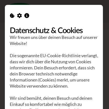
Toggle n
GEA Waldviertler
>
Seminare
>
Atem - Körper - Stimme
Datenschutz & Cookies
Wir freuen uns über deinen Besuch auf unserer
Atem - Körper - Stimme
Website!
Freier Atem - freie Stimme.
Die sogenannte EU-Cookie-Richtlinie verlangt,
Archaische Gesänge
dass wir dich über die Nutzung von Cookies
informieren. Dein Besuch erfordert, dass sich
dein Browser technisch notwendige
Spielerisch entdecken und entfalten wir
Informationen (Cookies) merkt, um unsere
die persönliche AusdrucksKRAFT und
Website verwenden zu können.
vor allem AusdrucksFREUDE der
eigenen Stimme. Mit Atem- und
Wir sind bemüht, deinen Besuch und deinen
Körperübungen öffnen wir die
Einkauf so komfortabel wie möglich zu