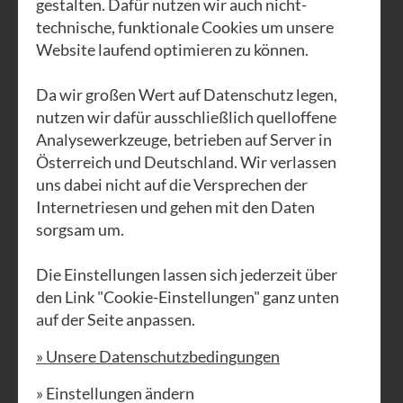
gestalten. Dafür nutzen wir auch nicht-
technische, funktionale Cookies um unsere
An den Waldviertler Jodeltagen im
Website laufend optimieren zu können.
Sommer habt ihr Gelegentheit in der
traumhaften Landschaft des
Da wir großen Wert auf Datenschutz legen,
nutzen wir dafür ausschließlich quelloffene
Waldviertels jodelnd
Analysewerkzeuge, betrieben auf Server in
herumzustreunern. In einfachen
Österreich und Deutschland. Wir verlassen
Spaziergängen, zur Himmelsleiter,
uns dabei nicht auf die Versprechen der
durch die Schremser Umgebung – mit
Internetriesen und gehen mit den Daten
Blick ins nachbarliche Tschechien –
sorgsam um.
könnt ihr freiraus, herzhaft und
Die Einstellungen lassen sich jederzeit über
ausgiebig jodeln und juchazn und dabei
den Link "Cookie-Einstellungen" ganz unten
lauschen, wie sich eure Stimmen im
auf der Seite anpassen.
Freien entfalten.
» Unsere Datenschutzbedingungen
Ihr werdet mit Heidi dabei einfache,
» Einstellungen ändern