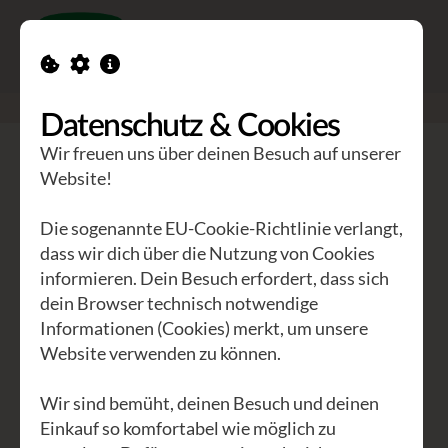
Toggle n
GEA Waldviertler
>
Seminare
>
Jodlerei in der Natur
Datenschutz & Cookies
Wir freuen uns über deinen Besuch auf unserer
Jodlerei in der Natur
Website!
Jodeln drinnen und draußen
Die sogenannte EU-Cookie-Richtlinie verlangt,
dass wir dich über die Nutzung von Cookies
informieren. Dein Besuch erfordert, dass sich
Jodlerei – jodln im Frei´n! Über Wiesen,
dein Browser technisch notwendige
Hügel und Wälder jodeln – der Stimme
Informationen (Cookies) merkt, um unsere
Website verwenden zu können.
freien Lauf lassen! Jodlen im Frei´n ist
eine wunderbare Möglichkeit die Kraft
Wir sind bemüht, deinen Besuch und deinen
der eigenen Stimme zu spüren und zu
Einkauf so komfortabel wie möglich zu
genießen.