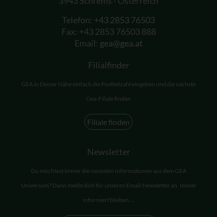
3943 Schrems - Österreich
Telefon:
+43 2853 76503
Fax: +43 2853 76503 888
Email:
gea@gea.at
Filialfinder
GEA in Deiner Nähe einfach die Postleitzahl eingeben und die nächste
Gea-Filiale finden
Filiale finden
Newsletter
Du möchtest immer die neuesten Informationen aus dem GEA
Universum? Dann melde dich für unseren Email-Newsletter an. Immer
informiert bleiben ...