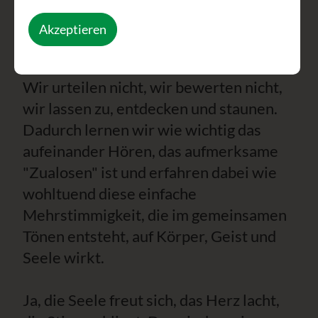
Tönen, achtsamen Spüren und
Akzeptieren
freudigem Singen Neues entstehen
mag.
Wir urteilen nicht, wir bewerten nicht,
wir lassen zu, entdecken und staunen.
Dadurch lernen wir wie wichtig das
aufeinander Hören, das aufmerksame
"Zualosen" ist und erfahren dabei wie
wohltuend diese einfache
Mehrstimmigkeit, die im gemeinsamen
Tönen entsteht, auf Körper, Geist und
Seele wirkt.
Ja, die Seele freut sich, das Herz lacht,