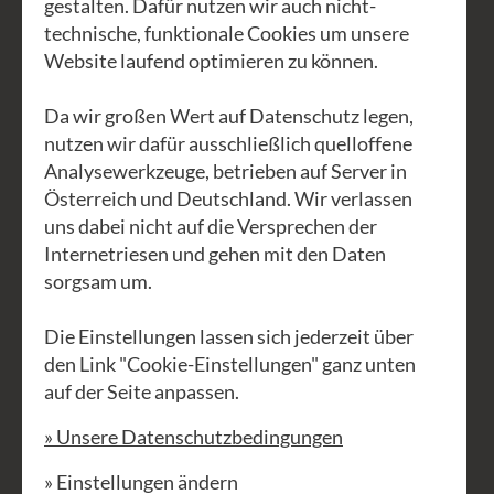
gestalten. Dafür nutzen wir auch nicht-
Spannungen und Beklemmungen, die
technische, funktionale Cookies um unsere
Website laufend optimieren zu können.
das freudige Singen oft behindern. Der
Atem trägt die Stimme, der Körper
Da wir großen Wert auf Datenschutz legen,
stützt sie. Behutsam entdecken und
nutzen wir dafür ausschließlich quelloffene
entfalten wir so neue stimmliche
Analysewerkzeuge, betrieben auf Server in
Möglichkeiten, und kreiieren
Österreich und Deutschland. Wir verlassen
uns dabei nicht auf die Versprechen der
gemeinsam neue, spontane Gesänge.
Internetriesen und gehen mit den Daten
Ja wir horchen und lauschen nach Innen
sorgsam um.
und lassen die Stimme fließen, weben
Die Einstellungen lassen sich jederzeit über
daraus neue Klangcluster... ja wir
den Link "Cookie-Einstellungen" ganz unten
improvisieren, mal ganz frei und
auf der Seite anpassen.
ungezwungen, mal konzentriert, mit
» Unsere Datenschutzbedingungen
klarer Struktur, immer liebevoll
annehmend, was so im gemeinsamen
» Einstellungen ändern