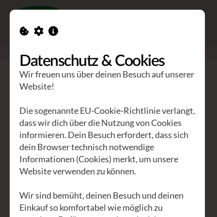
Toggle n
GEA Waldviertler
>
Seminare
>
Abenteuer Stimme
Datenschutz & Cookies
Wir freuen uns über deinen Besuch auf unserer
Abenteuer Stimme
Website!
freies Improvisieren
Die sogenannte EU-Cookie-Richtlinie verlangt,
dass wir dich über die Nutzung von Cookies
Spielerisch entdecken und entfalten wir
informieren. Dein Besuch erfordert, dass sich
dein Browser technisch notwendige
die persönliche AusdrucksKRAFT und
Informationen (Cookies) merkt, um unsere
vor allem AusdrucksFREUDE der
Website verwenden zu können.
eigenen Stimme.
Wir sind bemüht, deinen Besuch und deinen
Mit Atem- und Körperübungen öffnen
Einkauf so komfortabel wie möglich zu
wir die Resonanzräume, lösen