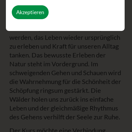
Die Stille, das Schweigen und die
Akzeptieren
eindrucksvolle Kraft der Natur werden
uns helfen, zur Ruhe zu kommen, frei zu
werden, das Leben wieder ursprünglich
zu erleben und Kraft für unseren Alltag
tanken. Das bewusste Erleben der
Natur steht im Vordergrund. Im
schweigenden Gehen und Schauen wird
die Wahrnehmung für die Schönheit der
Schöpfung ringsum gestärkt. Die
Wälder holen uns zurück ins einfache
Leben und der gleichmäßige Rhythmus
des Gehens verhilft der Seele zur Ruhe.
Der Kurs möchte eine Verbindung