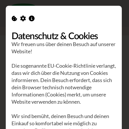
Toggle n
GEA Waldviertler
>
Seminare
>
Zen und Wandern
Datenschutz & Cookies
Wir freuen uns über deinen Besuch auf unserer
Zen und Wandern
Website!
Die sogenannte EU-Cookie-Richtlinie verlangt,
Ich (Heini) werde Christoph Singer mein
dass wir dich über die Nutzung von Cookies
Leben lang dankbar sein, dass er mich in
informieren. Dein Besuch erfordert, dass sich
einem seiner ersten Seminare in dieses
dein Browser technisch notwendige
stille Sitzen eingeführt hat. Christoph
Informationen (Cookies) merkt, um unsere
Website verwenden zu können.
sagt: „Stille als offene Weite erleben,
dazu bedarf es innerer Ruhe. Ein
Wir sind bemüht, deinen Besuch und deinen
altbewährter Übungsweg ist das
Einkauf so komfortabel wie möglich zu