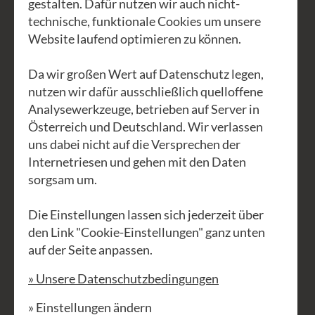
gestalten. Dafür nutzen wir auch nicht-
Öffentlichkeit zu finden und, um deren
technische, funktionale Cookies um unsere
Handwerksprodukte zu fairen Preisen
Website laufend optimieren zu können.
zu verkaufen. Getragen von der
Überzeugung, dass es sich bei diesen
Da wir großen Wert auf Datenschutz legen,
traditionellen und
nutzen wir dafür ausschließlich quelloffene
Analysewerkzeuge, betrieben auf Server in
ressourcenschonenden handwerklichen
Österreich und Deutschland. Wir verlassen
Fertigkeiten um etwas handelt, das auch
uns dabei nicht auf die Versprechen der
zukünftigen Generationen erhalten
Internetriesen und gehen mit den Daten
bleiben sollte, gehen wir ans Werk.
sorgsam um.
An diesem Wochenende können wir
Die Einstellungen lassen sich jederzeit über
selber in ein besonderes Handwerk
den Link "Cookie-Einstellungen" ganz unten
auf der Seite anpassen.
eintauchen. Zusammen mit Thomas
werden wir uns Schritt für Schritt der
» Unsere Datenschutzbedingungen
Verarbeitung von Hüllblättern der
» Einstellungen ändern