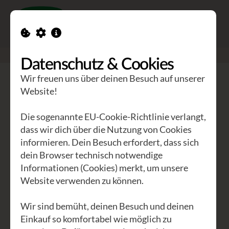
Toggle n
GEA Waldviertler
>
Seminare
>
Verarbeitung von Maisblättern
Datenschutz & Cookies
Wir freuen uns über deinen Besuch auf unserer
Verarbeitung von Maisblättern
Website!
Wandbehänge,
Die sogenannte EU-Cookie-Richtlinie verlangt,
Untersetzer, Körbchen
dass wir dich über die Nutzung von Cookies
informieren. Dein Besuch erfordert, dass sich
dein Browser technisch notwendige
Mit der Plattform für traditionelles
Informationen (Cookies) merkt, um unsere
Handwerk – FAIR CRAFT – haben wir
Website verwenden zu können.
uns zusammengeschlossen, um für
traditionelle Handwerkerinnen und
Wir sind bemüht, deinen Besuch und deinen
Handwerker eine interessierte
Einkauf so komfortabel wie möglich zu