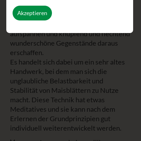
Maiskolben nähern.
Akzeptieren
Wir werden die Blätter zu einer Schnur
verdrehen, die Schnur auf Holzformen
aufspannen und knüpfend und flechtend
wunderschöne Gegenstände daraus
erschaffen.
Es handelt sich dabei um ein sehr altes
Handwerk, bei dem man sich die
unglaubliche Belastbarkeit und
Stabilität von Maisblättern zu Nutze
macht. Diese Technik hat etwas
Meditatives und sie kann nach dem
Erlernen der Grundprinzipien gut
individuell weiterentwickelt werden.