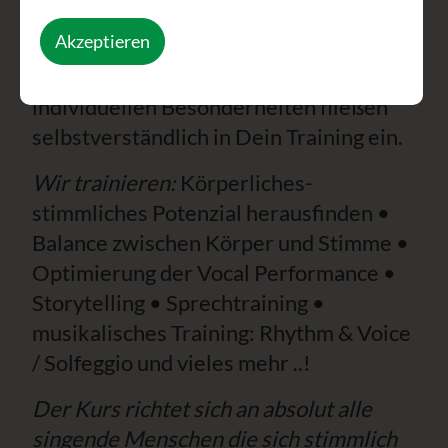
Musik einzusetzen. Jede Musikrichtung
Akzeptieren
erfordert spezifische Techniken und
eine angepasste Stimmführung – diese
individuellen Besonderheiten fließen
selbstverständlich in Dein Training ein.
Wir trainieren:
Körperliches-
stimmliches Potenzial herausfinden •
Balance zwischen Körper und Stimme •
Optimierung der Vocal Performance •
Storytelling • Sprechtraining •
musikalisches Training: Rhythm & Voice
/ Solfeggio und vieles mehr ..!
Der Kurs richtet sich an absolut alle
singende Menschen die sich stimmlich