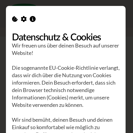
Toggle n
GEA Waldviertler
>
Seminare
>
Universelle Stimmführung
Datenschutz & Cookies
Wir freuen uns über deinen Besuch auf unserer
Universelle Stimmführung
Website!
deine Stimmfreiheit
Die sogenannte EU-Cookie-Richtlinie verlangt,
dass wir dich über die Nutzung von Cookies
Universelle Stimmführung ist seit über
informieren. Dein Besuch erfordert, dass sich
dein Browser technisch notwendige
20 Jahren eine bewährte Basis für
Informationen (Cookies) merkt, um unsere
professionelle und amateur-
Website verwenden zu können.
Sänger*innen, ( SchauspielerInnen,
SprecherInnen ) weltweit –
Wir sind bemüht, deinen Besuch und deinen
Stilrichtungen unabhängig. „Universell„
Einkauf so komfortabel wie möglich zu