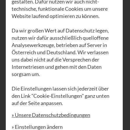
gestalten. Dafür nutzen wir auch nicht-
daran ist der Zugang.
technische, funktionale Cookies um unsere
Website laufend optimieren zu können.
Es soll eben möglichst einfach und
maximal effizient sein. Du sollst beim
Da wir großen Wert auf Datenschutz legen,
Singen deine potenziale kennen und
nutzen wir dafür ausschließlich quelloffene
unbeschwert Dich, so zu sagen,- in die
Analysewerkzeuge, betrieben auf Server in
Freiheit singen.
Österreich und Deutschland. Wir verlassen
uns dabei nicht auf die Versprechen der
Der Ansatz umfasst eine fundierte
Internetriesen und gehen mit den Daten
Analyse aller Funktionen der Stimme
sorgsam um.
sowie die stilistischen Anforderungen
Die Einstellungen lassen sich jederzeit über
unterschiedlicher Genres. Durch
den Link "Cookie-Einstellungen" ganz unten
gezieltes Training wird das gesamte
auf der Seite anpassen.
Potenzial des Instruments Stimme
» Unsere Datenschutzbedingungen
entdeckt, gefördert und in eine gesunde
Balance gebracht, um es optimal in der
» Einstellungen ändern