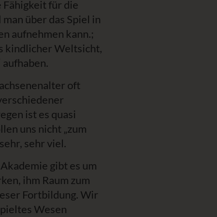
Fähigkeit für die
 man über das Spiel in
en aufnehmen kann.;
s kindlicher Weltsicht,
“ aufhaben.
achsenenalter oft
 verschiedener
gen ist es quasi
llen uns nicht „zum
ehr, sehr viel.
 Akademie gibt es um
ärken, ihm Raum zum
ieser Fortbildung. Wir
spieltes Wesen