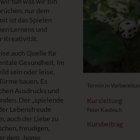
ir tun was wir tun
prüchen, nur dem
it ist das Spielen
chen Lernens und
r Kreativität.
eise auch Quelle für
ntale Gesundheit. Im
ld sein oder leise,
 Türme bauen. Es
Termin in Vorbereitu
ichen Ausdrucks und
unden. Der „spielende
Kursleitung
 der Lebensfreude
Peter Kaubisch
en, auch der Liebe zu
Kursbeitrag
schen, freudigen,
t er dem „homo