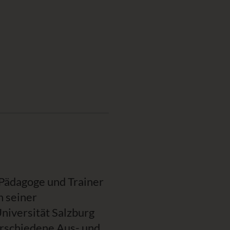
r Pädagoge und Trainer
n seiner
niversität Salzburg
erschiedene Aus- und