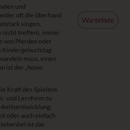
nalen und
 leider oft die überhand
Warteliste
tstark singen,
 nicht treffen), immer
le von Pferden oder
m Kindergeburtstag
rwandeln muss, einen
nn ist der „homo
ie Kraft des Spielens
gs- und Lernform zu
hkeitsentwicklung,
it oder auch einfach
 Nebenbei ist das