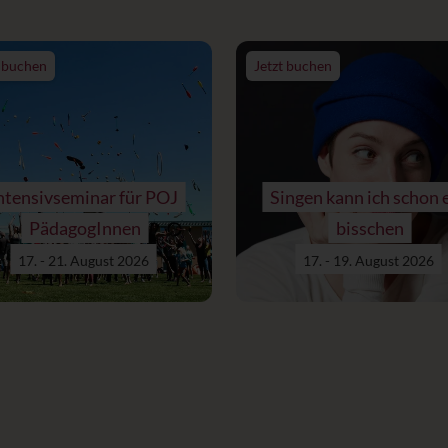
t buchen
Jetzt buchen
ntensivseminar für POJ
Singen kann ich schon 
PädagogInnen
bisschen
17. - 21. August 2026
17. - 19. August 2026