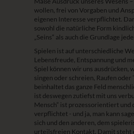
Maße Ausdruck unseres Wesens – w
wollen, frei von Vorgaben und Ans
eigenen Interesse verpflichtet. Dam
sowohl die natürliche Form kindli
„Seins“ als auch die Grundlage jede
Spielen ist auf unterschiedliche W
Lebensfreude, Entspannung und me
Spiel können wir uns ausdrücken, wi
singen oder schreien, Raufen oder
beinhaltet das ganze Feld menschl
ist deswegen zutiefst mit uns verb
Mensch“ ist prozessorientiert und
verpflichtet - und ja, man kann sag
sich und den anderen, dem spieleri
urteilsfreien Kontakt. Damit steh