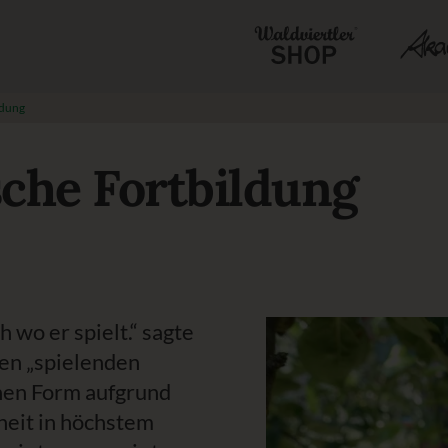
ldung
che Fortbildung
 wo er spielt.“ sagte
den „spielenden
inen Form aufgrund
heit in höchstem