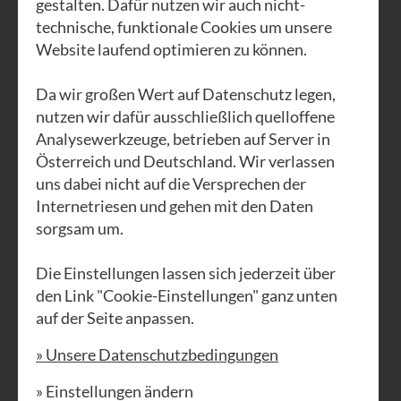
gestalten. Dafür nutzen wir auch nicht-
und Musizieren.
technische, funktionale Cookies um unsere
Website laufend optimieren zu können.
Dieses Jahr wird Daniel wieder
begleitet von Pablo Machado.
Da wir großen Wert auf Datenschutz legen,
nutzen wir dafür ausschließlich quelloffene
Alle Anfänger, die bereits bei einem
Analysewerkzeuge, betrieben auf Server in
Anfängerkurs von Daniel mitgemacht
Österreich und Deutschland. Wir verlassen
uns dabei nicht auf die Versprechen der
haben, haben für diese Woche die
Internetriesen und gehen mit den Daten
besten Voraussetzungen um mit den
sorgsam um.
Fortgeschrittenen Schritt halten zu
können. Eine weitere Besonderheit der
Die Einstellungen lassen sich jederzeit über
Akkordeonwoche ist, dass sich Daniel
den Link "Cookie-Einstellungen" ganz unten
auf der Seite anpassen.
und Pablo neben der Arbeit mit der
Gruppe auch Zeit für Soloeinheiten
» Unsere Datenschutzbedingungen
nehmen werden und so jede und jeden
» Einstellungen ändern