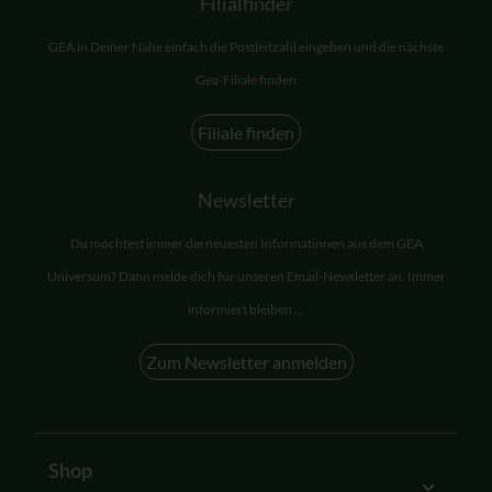
Filialfinder
GEA in Deiner Nähe einfach die Postleitzahl eingeben und die nächste
Gea-Filiale finden
Filiale finden
Newsletter
Du möchtest immer die neuesten Informationen aus dem GEA
Universum? Dann melde dich für unseren Email-Newsletter an. Immer
informiert bleiben ...
Zum Newsletter anmelden
Shop