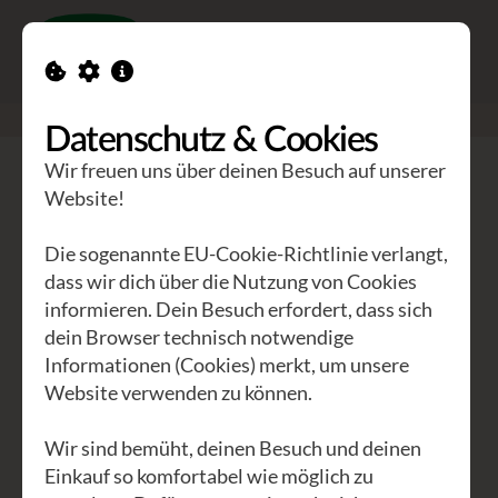
Toggle n
GEA Waldviertler
>
Seminare
>
Sommer-Akkordeonwoche
Datenschutz & Cookies
Wir freuen uns über deinen Besuch auf unserer
Sommer-Akkordeonwoche
Website!
mit Daniel Stratznig und
Die sogenannte EU-Cookie-Richtlinie verlangt,
Pablo Machado
dass wir dich über die Nutzung von Cookies
informieren. Dein Besuch erfordert, dass sich
dein Browser technisch notwendige
In der Sommer-Akkordeonwoche habt
Informationen (Cookies) merkt, um unsere
Website verwenden zu können.
ihr, Anfänger (die den Anfängerkurs
absolviert haben) wie Fortgeschrittene,
Wir sind bemüht, deinen Besuch und deinen
5 Tage non stop Gelegenheit zum
Einkauf so komfortabel wie möglich zu
individuellen und gemeinsamen Üben