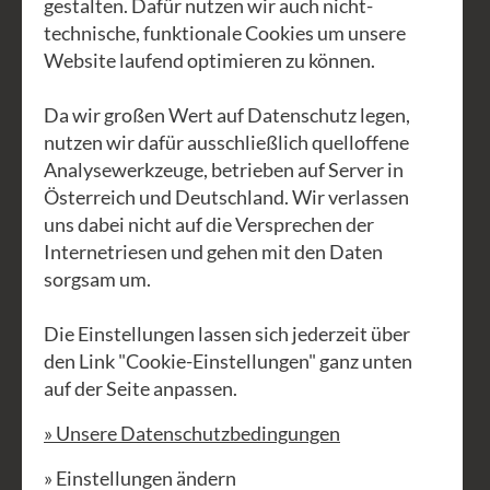
etwa im keltischen oder neopaganen
gestalten. Dafür nutzen wir auch nicht-
Jahreskreis – gibt es acht Feste:
technische, funktionale Cookies um unsere
Website laufend optimieren zu können.
Samhain, Yule, Imbolc, Ostara, Beltane,
Litha, Lughnasadh und Mabon. Jedes
Da wir großen Wert auf Datenschutz legen,
Fest markiert einen besonderen Punkt
nutzen wir dafür ausschließlich quelloffene
im Sonnen,- und Mondlauf und bringt
Analysewerkzeuge, betrieben auf Server in
eigene Themen mit sich, z. B.
Österreich und Deutschland. Wir verlassen
uns dabei nicht auf die Versprechen der
Neubeginn, Wachstum, Ernte oder
Internetriesen und gehen mit den Daten
Rückzug.
sorgsam um.
Zu jedem Abschnitt des Jahres wachsen
Die Einstellungen lassen sich jederzeit über
andere Pflanzen. Im Frühling räuchert
den Link "Cookie-Einstellungen" ganz unten
man oft mit reinigenden Kräutern wie
auf der Seite anpassen.
Birke oder Beifuß, im Sommer mit
» Unsere Datenschutzbedingungen
sonnendurchfluteten Blüten, im Herbst
mit erdenden Harzen und im Winter mit
» Einstellungen ändern