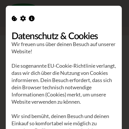
Toggle n
GEA Waldviertler
>
Seminare
>
Räuchern im Jahreskreis
Datenschutz & Cookies
Wir freuen uns über deinen Besuch auf unserer
Räuchern im Jahreskreis
Website!
Räuchern und der Jahreskreis sind eng
Die sogenannte EU-Cookie-Richtlinie verlangt,
miteinander verbunden, weil beide auf
dass wir dich über die Nutzung von Cookies
informieren. Dein Besuch erfordert, dass sich
den natürlichen Rhythmus der
dein Browser technisch notwendige
Jahreszeiten und die sich wandelnde
Informationen (Cookies) merkt, um unsere
Energie des Lebens abgestimmt sind.
Website verwenden zu können.
Hier einige zentrale Zusammenhänge:
Wir sind bemüht, deinen Besuch und deinen
In vielen naturspirituellen Traditionen –
Einkauf so komfortabel wie möglich zu