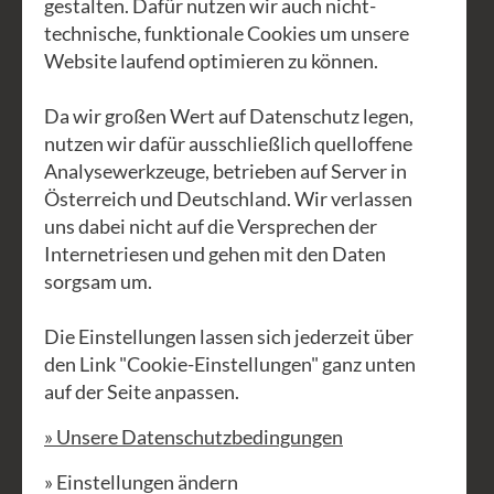
gestalten. Dafür nutzen wir auch nicht-
technische, funktionale Cookies um unsere
Diese Tage sind für alle, die schon
Website laufend optimieren zu können.
Vorkenntnisse auf der chromatischen
Mundharmonika haben (vielleicht beim
Da wir großen Wert auf Datenschutz legen,
nutzen wir dafür ausschließlich quelloffene
Anfängerkurs dabei waren) und hat zum
Analysewerkzeuge, betrieben auf Server in
Ziel, die Atemtechnik zu verbessern
Österreich und Deutschland. Wir verlassen
und euren Ansatz professioneller
uns dabei nicht auf die Versprechen der
werden zu lassen. Isabella wird euch
Internetriesen und gehen mit den Daten
lehren, Tongebung und Ausdruck an
sorgsam um.
Musikstücke unterschiedlicher
Die Einstellungen lassen sich jederzeit über
Stilrichtungen (Ballade, über Swing,
den Link "Cookie-Einstellungen" ganz unten
Polka, Blues, Latin …) anzupassen. In
auf der Seite anpassen.
den Ensemblenummern, die den Kurs
» Unsere Datenschutzbedingungen
abrunden, wird eure Teamfähigkeit,
sprich die gemeinsame Dynamik der
» Einstellungen ändern