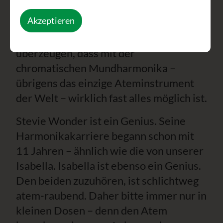
Gruppe, entscheidend für das „runde
Akzeptieren
Hörerlebnis“ sein. Isabella Krapf wird
euch in diesem Seminar davon
überzeugen, dass mit der
chromatischen Mundharmonika –
übrigens das einzige Ateminstrument
der Welt – wirklich fast alles möglich ist.
Stevie Wonder ist ein Genius. Seine
Harmonikakarriere begann schon mit
11 Jahren – ähnlich wie die von unserer
Isabella. Isabella ist ebenso ein Genius.
Den beiden zuzuhören, ist schlichtweg
atem-raubend. Daher bitte immer nur in
kleinen Dosen – denn den Atem