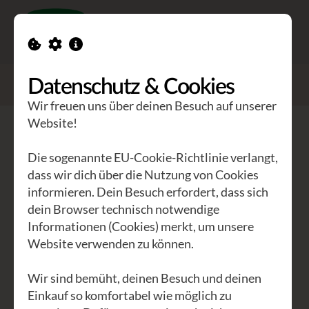
Toggle n
GEA Waldviertler
>
Seminare
Datenschutz & Cookies
>
Die chromatische Mundharmonika II
Wir freuen uns über deinen Besuch auf unserer
Website!
Die chromatische Mundharmonika
II
Die sogenannte EU-Cookie-Richtlinie verlangt,
dass wir dich über die Nutzung von Cookies
informieren. Dein Besuch erfordert, dass sich
für mäßig Fortgeschrittene
dein Browser technisch notwendige
Informationen (Cookies) merkt, um unsere
Website verwenden zu können.
Weil die Begeisterung gerne so richtig
überschwappt und so lange anhält, bis
Wir sind bemüht, deinen Besuch und deinen
es eine neue Runde gibt … eine Runde
Einkauf so komfortabel wie möglich zu
für die Fortgeschrittenen unter euch: