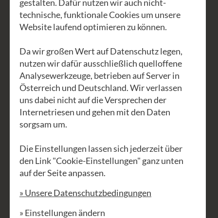
gestalten. Dafür nutzen wir auch nicht-
Christiane lernen. Beim Weben auf
technische, funktionale Cookies um unsere
modernen Gatterkamm - Webrahmen
Website laufend optimieren zu können.
entstehen wollige Kunstwerke.
Da wir großen Wert auf Datenschutz legen,
Keine Sorge, musst nicht wissen, was
nutzen wir dafür ausschließlich quelloffene
ein Gatterkamm ist – das erklären wir
Analysewerkzeuge, betrieben auf Server in
dir! Und am Ende wirst du nicht nur
Österreich und Deutschland. Wir verlassen
uns dabei nicht auf die Versprechen der
schlauer, sondern auch stolzer Besitzer
Internetriesen und gehen mit den Daten
deiner ersten selbst gewebten
sorgsam um.
Meisterwerke sein. Du lernst alle
Schritte vom Einrichten des Webgeräts
Die Einstellungen lassen sich jederzeit über
über die richtige Materialwahl und
den Link "Cookie-Einstellungen" ganz unten
auf der Seite anpassen.
Webtechnik bis zum Drehen der
Fransen am Schluss. Alles was du
» Unsere Datenschutzbedingungen
brauchst sind ein paar Fäden und ein
» Einstellungen ändern