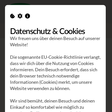
Toggle n
GEA Waldviertler
>
Seminare
Datenschutz & Cookies
>
Weben am Webrahmen für Anfänger
Wir freuen uns über deinen Besuch auf unserer
Website!
Weben am Webrahmen für
Anfänger
Die sogenannte EU-Cookie-Richtlinie verlangt,
dass wir dich über die Nutzung von Cookies
informieren. Dein Besuch erfordert, dass sich
Wollig, wild und wunderbar
dein Browser technisch notwendige
Informationen (Cookies) merkt, um unsere
Endlich mal was Richtiges anzetteln,
Website verwenden zu können.
dabei gut in Schuss sein, alle über einen
Kamm scheren, und den Faden dabei
Wir sind bemüht, deinen Besuch und deinen
nicht verlieren. Das alles kannst du bei
Einkauf so komfortabel wie möglich zu