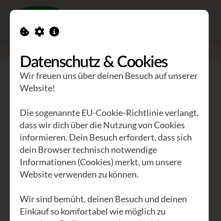
Toggle n
GEA Waldviertler
>
Seminare
>
Mathematik begreifen
Datenschutz & Cookies
Wir freuen uns über deinen Besuch auf unserer
Mathematik begreifen
Website!
Abschied vom persönlichen
Die sogenannte EU-Cookie-Richtlinie verlangt,
Mathe-Trauma
dass wir dich über die Nutzung von Cookies
informieren. Dein Besuch erfordert, dass sich
dein Browser technisch notwendige
"Ich werde das nie verstehen!"
Informationen (Cookies) merkt, um unsere
Website verwenden zu können.
"Irgendwann bin ich ausgestiegen." "Ich
habe es angelernt, aber nicht mehr
Wir sind bemüht, deinen Besuch und deinen
verstanden." Mathe ist nichts für mich!"
Einkauf so komfortabel wie möglich zu
"Ich bin einfach nicht mathematisch