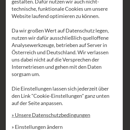
gestalten. Dafür nutzen wir auch nicht-
begabt."
technische, funktionale Cookies um unsere
Website laufend optimieren zu können.
Laut Heinrich Jakoby gibt es keine
unmusikalischen Menschen, sondern
Da wir großen Wert auf Datenschutz legen,
nutzen wir dafür ausschließlich quelloffene
nur musikalisch Verstörte, die
Analysewerkzeuge, betrieben auf Server in
"ungeeignete Erfahrungen" gemacht
Österreich und Deutschland. Wir verlassen
haben. In diesem Sinne möchte
uns dabei nicht auf die Versprechen der
Margarete Distelberger all jene, die
Internetriesen und gehen mit den Daten
sich "mathematisch verstört" fühlen,
sorgsam um.
weil sie in der Schulzeit ungeeignete
Die Einstellungen lassen sich jederzeit über
Erfahrungen gemacht haben, aber auch
den Link "Cookie-Einstellungen" ganz unten
alle, die ein tieferes Verständnis für
auf der Seite anpassen.
Mathematik entwickeln möchten,
» Unsere Datenschutzbedingungen
einfach so, oder weil sie anderen
sinnvoll beistehen möchten, an diesem
» Einstellungen ändern