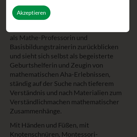
Wochenende herzlich willkommen
Akzeptieren
heißen.
Margarete kann auf eine lange Laufbahn
als Mathe-Professorin und
Basisbildungstrainerin zurückblicken
und sieht sich selbst als begeisterte
Geburtshelferin und Zeugin von
mathematischen Aha-Erlebnissen,
ständig auf der Suche nach tieferem
Verständnis und nach Materialien zum
Verständlichmachen mathematischer
Zusammenhänge.
Mit Händen und Füßen, mit
Knotenschnüren, Montessori-