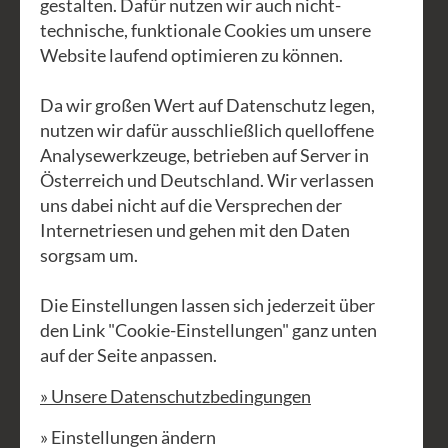
gestalten. Dafür nutzen wir auch nicht-
Das Hören und Singen von Liedern
technische, funktionale Cookies um unsere
Website laufend optimieren zu können.
wirkt je nach Anforderung beruhigend
oder kräftigend, bringt Dinge in
Da wir großen Wert auf Datenschutz legen,
Bewegung, öffnet Heilräume oder hat
nutzen wir dafür ausschließlich quelloffene
transformierende Wirkung. Das
Analysewerkzeuge, betrieben auf Server in
Erlernen, Lenken und Leiten solcher
Österreich und Deutschland. Wir verlassen
uns dabei nicht auf die Versprechen der
Heilgesänge bedarf selbst unter der
Internetriesen und gehen mit den Daten
Begleitung von erfahrenen LehrerInnen
sorgsam um.
meist jahrzehntelanger Übung und
Schulung.
Die Einstellungen lassen sich jederzeit über
den Link "Cookie-Einstellungen" ganz unten
Daneben gibt es aber auch viele alte
auf der Seite anpassen.
Lieder und Mantren aus
» Unsere Datenschutzbedingungen
verschiedensten Kulturen, die einfacher
zu erlernen sind und zu den
» Einstellungen ändern