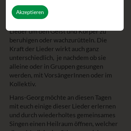
verschiedenen Zwecken gesungen
Akzeptieren
werden: Lieder für die Elemente, Lieder
um geistige Wesenheiten einzuladen,
Lieder um den Geist und Körper zu
beruhigen oder wachzurütteln. Die
Kraft der Lieder wirkt auch ganz
unterschiedlich, je nachdem ob sie
alleine oder in Gruppen gesungen
werden, mit VorsängerInnen oder im
Kollektiv.
Hans-Georg möchte an diesen Tagen
mit euch einige dieser Lieder erlernen
und durch wiederholtes gemeinsames
Singen einen Heilraum öffnen, welcher