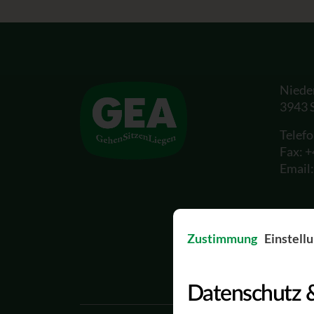
Niede
3943 
Telef
Fax: 
Email
Zustimmung
Einstell
Datenschutz 