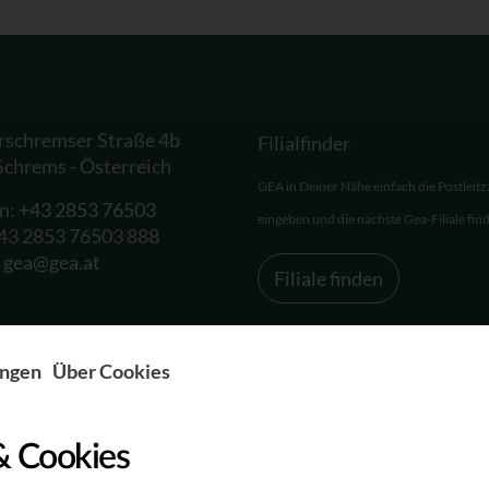
rschremser Straße 4b
Filialfinder
Schrems - Österreich
GEA in Deiner Nähe einfach die Postleitz
on:
+43 2853 76503
eingeben und die nächste Gea-Filiale fin
+43 2853 76503 888
:
gea@gea.at
Filiale finden
ungen
Über Cookies
& Cookies