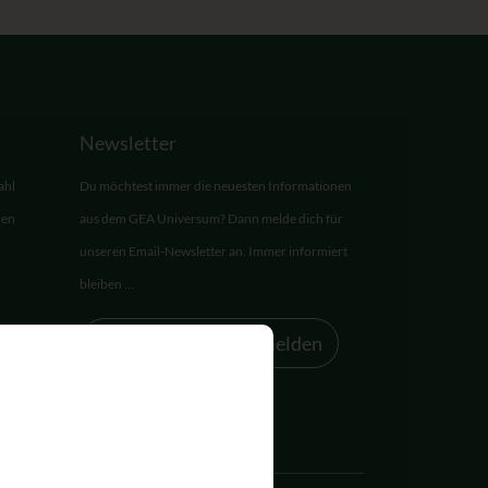
Newsletter
ahl
Du möchtest immer die neuesten Informationen
den
aus dem GEA Universum? Dann melde dich für
unseren Email-Newsletter an. Immer informiert
bleiben ...
Zum Newsletter anmelden