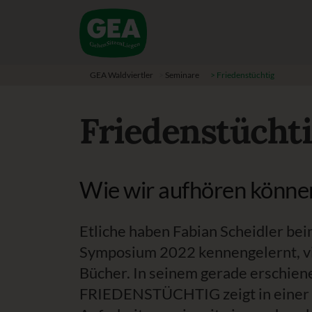
GEA Waldviertler
>
Seminare
>
Friedenstüchtig
Friedenstücht
Wie wir aufhören können
Etliche haben Fabian Scheidler be
Symposium 2022 kennengelernt, vi
Bücher. In seinem gerade erschien
FRIEDENSTÜCHTIG zeigt in einer 