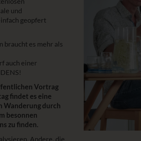
kenlosen
iale und
infach geopfert
raucht es mehr als
f auch einer
IEDENS!
fentlichen Vortrag
ag findet es eine
en Wanderung durch
nem besonnen
ns zu finden.
alysieren. Andere, die