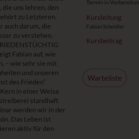
Termin in Vorbereitu
, die uns lehren, den
gehört zu Letzteren.
Kursleitung
r auch darum, die
Fabian Scheidler
sser zu verstehen.
Kursbeitrag
es FRIEDENSTÜCHTIG
igt Fabian auf, wie
, – wie sehr sie mit
heiten und unseren
Warteliste
nst des Frieden“
Kern in einer Weise
gstreiberei standhaft
inar werden wir in der
hön. Das Leben ist
eren aktiv für den