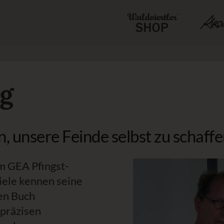
ig
, unsere Feinde selbst zu schaff
im GEA Pfingst-
ele kennen seine
en Buch
präzisen