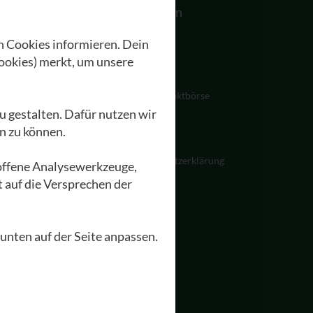
Akademie
Allgemein
n Cookies informieren. Dein
Seminare
Kontakt
ookies) merkt, um unsere
Zimmer
Impressum
EA Hotel zur Sonne
GEA Produktbörse
u gestalten. Dafür nutzen wir
äumlichkeiten
Presse
n zu können.
reise und Kontakt
Jobs
itfahrgelegenheit
Datenschutzerklärung
loffene Analysewerkzeuge,
eranstaltungen
t auf die Versprechen der
 unten auf der Seite anpassen.