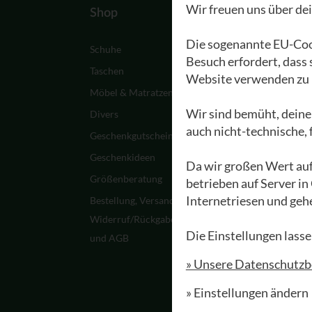
Wir freuen uns über de
Shop
Waldviertler
Die sogenannte EU-Cook
Schuhe
Ein Paar Waldviertle
Besuch erfordert, dass
entsteht
Taschen
Website verwenden zu 
Werksführungen
Möbel & Matratzen
Materialien
Wir sind bemüht, deine
Divers
auch nicht-technische,
Pflege &
Geschenkgutscheine
Schuhreparatur
Geschenkideen
Da wir großen Wert auf
Waldviertler FAQ
Größenberatung
betrieben auf Server in
Zwillingsaktion
Internetriesen und geh
Bestellung, Versand,
Meine Waldviertler
Widerruf/Rückgabe
Die Einstellungen lasse
und AGB
» Unsere Datenschutz
» Einstellungen ändern