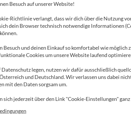
inen Besuch auf unserer Website!
Unternehmen
Engagement
ie-Richtlinie verlangt, dass wir dich über die Nutzung vo
r
Das GEA Universum
Schenk auch Du...
 sich dein Browser technisch notwendige Informationen (C
Die Waldviertler
Unsere Freunde
können.
Werkstätten
EnergieWENDE
G
Eine bewegte
n Besuch und deinen Einkauf so komfortabel wie möglich z
Apfelbäumchen
R
 funktionale Cookies um unsere Website laufend optimiere
Geschichte
Darlehen
P
GEA Album
Rückenwind
M
 Datenschutz legen, nutzen wir dafür ausschließlich quel
Lehrlingsoffensive
GEA Formel Z
V
 Österreich und Deutschland. Wir verlassen uns dabei nich
Filialfinder
Afrika Projekte
en mit den Daten sorgsam um.
Blog
Das Kongo Tribunal
n sich jederzeit über den Link "Cookie-Einstellungen" ganz
GEA Partner werden
GEA vs. FMA
bedingungen
Videos
Podcasts