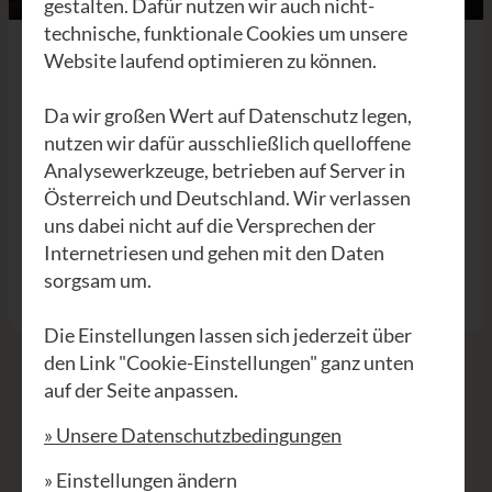
gestalten. Dafür nutzen wir auch nicht-
technische, funktionale Cookies um unsere
Website laufend optimieren zu können.
WING 2
Da wir großen Wert auf Datenschutz legen,
nutzen wir dafür ausschließlich quelloffene
Mit der Wing 2-Serie haben wir unsere
Analysewerkzeuge, betrieben auf Server in
Österreich und Deutschland. Wir verlassen
erste Sneaker-Serie entwickelt. Wie
uns dabei nicht auf die Versprechen der
gewohnt 100% fair und mit
Internetriesen und gehen mit den Daten
Langlaufgarantie.
sorgsam um.
Die Einstellungen lassen sich jederzeit über
den Link "Cookie-Einstellungen" ganz unten
auf der Seite anpassen.
» Unsere Datenschutzbedingungen
RÜCKENWIND UND
» Einstellungen ändern