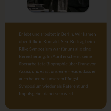
Er lebt und arbeitet in Berlin. Wir kamen
über Rilke in Kontakt. Sein Beitrag beim
Rilke Symposium war für uns alle eine
Bereicherung. Im April erscheint seine
überarbeitete Biographie über Franz von
Assisi, und es ist uns eine Freude, dass er
auch heuer bei unserem Pfingst-
Symposium wieder als Referent und
Impulsgeber dabei sein wird