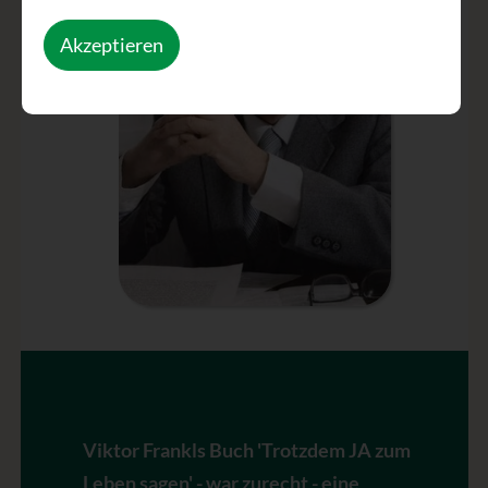
Akzeptieren
Viktor Frankls Buch 'Trotzdem JA zum
Leben sagen' - war zurecht - eine