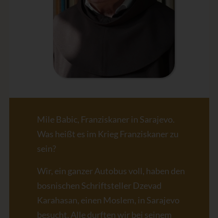
Mile Babic, Franziskaner in Sarajevo.
Was heißt es im Krieg Franziskaner zu
sein?
Wir, ein ganzer Autobus voll, haben den
bosnischen Schriftsteller Dzevad
Karahasan, einen Moslem, in Sarajevo
besucht. Alle durften wir bei seinem