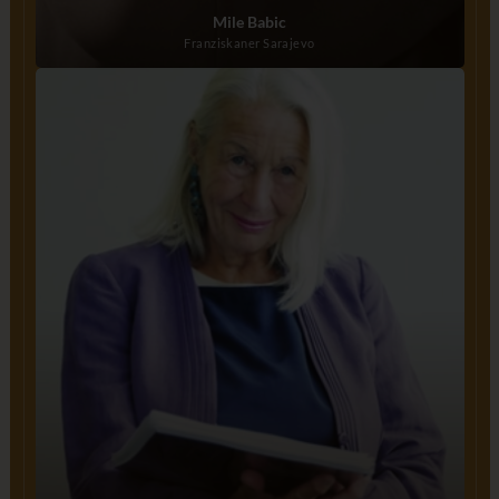
Mile Babic
Franziskaner Sarajevo