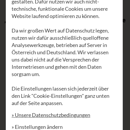
gestalten. Dafür nutzen wir auch nicht-
Thema
technische, funktionale Cookies um unsere
Website laufend optimieren zu können.
„
Wo aber Gefahr ist, wächst das Rettende
auch
“
.
Friedrich Hölderlin
Da wir großen Wert auf Datenschutz legen,
nutzen wir dafür ausschließlich quelloffene
Analysewerkzeuge, betrieben auf Server in
Österreich und Deutschland. Wir verlassen
uns dabei nicht auf die Versprechen der
Internetriesen und gehen mit den Daten
Viktor
sorgsam um.
Frankl
Die Einstellungen lassen sich jederzeit über
den Link "Cookie-Einstellungen" ganz unten
auf der Seite anpassen.
» Unsere Datenschutzbedingungen
» Einstellungen ändern