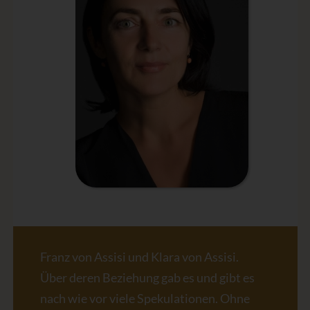
Franz von Assisi und Klara von Assisi.
Über deren Beziehung gab es und gibt es
nach wie vor viele Spekulationen. Ohne