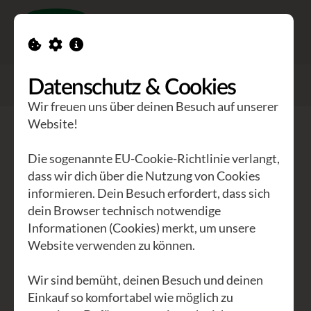
Toggle n
GEA Waldviertler
>
Veranstaltungen
Datenschutz & Cookies
>
Lunzer Webermarkt 2026
Wir freuen uns über deinen Besuch auf unserer
Website!
Lunzer Webermarkt 2026
Die sogenannte EU-Cookie-Richtlinie verlangt,
dass wir dich über die Nutzung von Cookies
In Lunz am See findet heuer vom 31. Juli
informieren. Dein Besuch erfordert, dass sich
bis 2. August 2026 der Lunzer
dein Browser technisch notwendige
Webermarkt statt.
Informationen (Cookies) merkt, um unsere
Website verwenden zu können.
Am Markt gibt es vor allem
handgewebte Textilien zu erwerben,
Wir sind bemüht, deinen Besuch und deinen
aber auch Handgefilztes,
Einkauf so komfortabel wie möglich zu