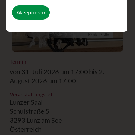
Akzeptieren
Termin
von 31. Juli 2026 um 17:00 bis 2.
August 2026 um 17:00
Veranstaltungsort
Lunzer Saal
Schulstraße 5
3293 Lunz am See
Österreich