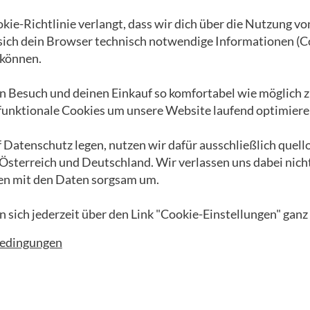
ie-Richtlinie verlangt, dass wir dich über die Nutzung vo
r
Das GEA Universum
Schenk auch Du...
 sich dein Browser technisch notwendige Informationen (C
Die Waldviertler
Unsere Freunde
können.
Werkstätten
EnergieWENDE
G
Eine bewegte
n Besuch und deinen Einkauf so komfortabel wie möglich z
Apfelbäumchen
R
 funktionale Cookies um unsere Website laufend optimiere
Geschichte
Darlehen
P
GEA Album
Rückenwind
M
 Datenschutz legen, nutzen wir dafür ausschließlich quel
Lehrlingsoffensive
GEA Formel Z
V
 Österreich und Deutschland. Wir verlassen uns dabei nich
Filialfinder
Afrika Projekte
en mit den Daten sorgsam um.
Blog
Das Kongo Tribunal
n sich jederzeit über den Link "Cookie-Einstellungen" ganz
GEA Partner werden
GEA vs. FMA
Videos
bedingungen
Podcasts