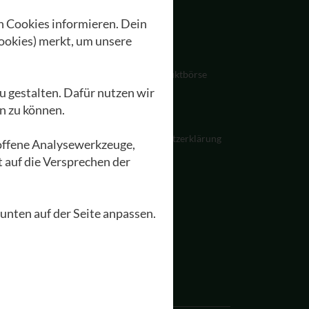
n Cookies informieren. Dein
Seminare
Kontakt
ookies) merkt, um unsere
Zimmer
Impressum
EA Hotel zur Sonne
GEA Produktbörse
u gestalten. Dafür nutzen wir
äumlichkeiten
Presse
n zu können.
reise und Kontakt
Jobs
itfahrgelegenheit
Datenschutzerklärung
loffene Analysewerkzeuge,
eranstaltungen
t auf die Versprechen der
 unten auf der Seite anpassen.