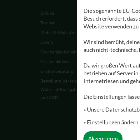
Die sogenannte EU-Cook
Schuhe
Ein Paar Waldviertle
Besuch erfordert, dass
entsteht
Taschen
Website verwenden zu 
Werksführungen
Möbel & Matratzen
Materialien
Wir sind bemüht, deine
Divers
auch nicht-technische,
Pflege &
Geschenkgutscheine
Schuhreparatur
Geschenkideen
Da wir großen Wert auf
Waldviertler FAQ
Größenberatung
betrieben auf Server in
Zwillingsaktion
Internetriesen und geh
Bestellung, Versand,
Meine Waldviertler
Widerruf/Rückgabe
Die Einstellungen lasse
und AGB
» Unsere Datenschutz
» Einstellungen ändern
Akzeptieren