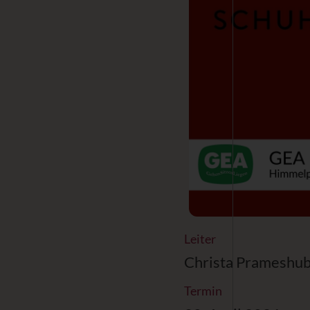
Leiter
Christa Prameshu
Termin