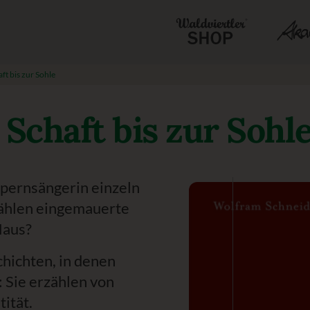
ft bis zur Sohle
 Schaft bis zur Sohl
pernsängerin einzeln
ählen eingemauerte
Haus?
hichten, in denen
 Sie erzählen von
ität.