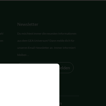
Newsletter
ahl
Du möchtest immer die neuesten Informationen
den
aus dem GEA Universum? Dann melde dich für
unseren Email-Newsletter an. Immer informiert
bleiben ...
Zum Newsletter anmelden
Akademie
Allgemein