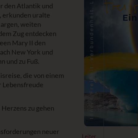
er den Atlantik und
r, erkunden uralte
kargen, weiten
 dem Zug entdecken
een Mary II den
nach New York und
n und zu Fuß.
isreise, die von einem
er Lebensfreude
s Herzens zu gehen
usforderungen neuer
Leiter