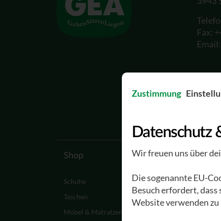
3943 
Telef
Fax: 
Email
Zustimmung
Einstell
Datenschutz 
Wir freuen uns über de
Shop
Waldviertler
Die sogenannte EU-Cook
Schuhe
Ein Paar Waldviertle
Besuch erfordert, dass
entsteht
Taschen
Website verwenden zu 
Werksführungen
Möbel & Matratzen