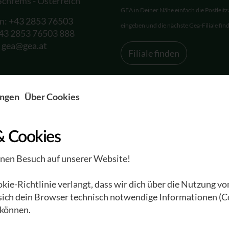
Schrems - Österreich
GEA in Deiner Nähe einfach die Postleitz
on:
+43 2853 76503
eingeben und die nächste Gea-Filiale fin
+43 2853 76503 888
:
gea@gea.at
Filiale finden
ungen
Über Cookies
& Cookies
inen Besuch auf unserer Website!
Unternehmen
Engagement
ie-Richtlinie verlangt, dass wir dich über die Nutzung vo
r
Das GEA Universum
Schenk auch Du...
 sich dein Browser technisch notwendige Informationen (C
Die Waldviertler
Unsere Freunde
können.
Werkstätten
EnergieWENDE
G