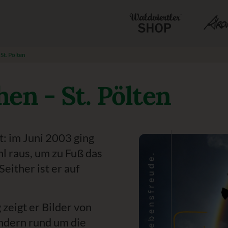
 St. Pölten
hen - St. Pölten
t: im Juni 2003 ging
hl raus, um zu Fuß das
either ist er auf
zeigt er Bilder von
ndern rund um die