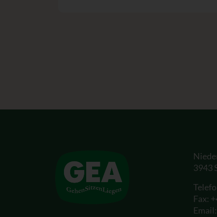
Niede
3943 
Telef
Fax: 
Email