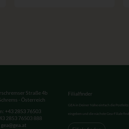
rschremser Straße 4b
Filialfinder
Schrems - Österreich
GEA in Deiner Nähe einfach die Postleitz
on:
+43 2853 76503
eingeben und die nächste Gea-Filiale fin
+43 2853 76503 888
:
gea@gea.at