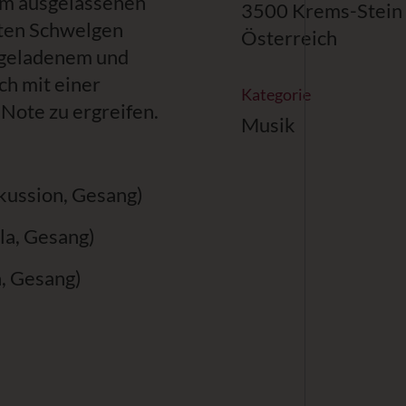
um ausgelassenen
3500 Krems-Stein
mten Schwelgen
Österreich
iegeladenem und
h mit einer
Kategorie
Note zu ergreifen.
Musik
kussion, Gesang)
la, Gesang)
n, Gesang)