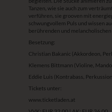
begleiten. Die Stücke animieren z
Tanzen, wie sie auch zum verträu
verführen, sie grooven mit energ
schwungvollem Puls und wissen auc
berührenden und melancholischen 
Besetzung:
Christian Bakanic (Akkordeon, Per
Klemens Bittmann (Violine, Mando
Eddie Luis (Kontrabass, Perkussio
Tickets unter:
www.ticketladen.at
VVK: EUR 32,00 | AK: EUR 36,00