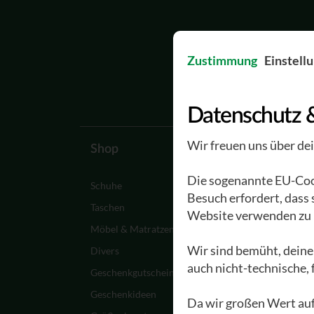
Zustimmung
Einstell
Datenschutz 
Wir freuen uns über de
Shop
Waldviertler
Die sogenannte EU-Cook
Schuhe
Ein Paar Waldviertle
Besuch erfordert, dass
entsteht
Taschen
Website verwenden zu 
Werksführungen
Möbel & Matratzen
Materialien
Wir sind bemüht, deine
Divers
auch nicht-technische,
Pflege &
Geschenkgutscheine
Schuhreparatur
Geschenkideen
Da wir großen Wert auf
Waldviertler FAQ