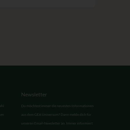
Newsletter
ahl
Du möchtest immer die neuesten Informationen
den
aus dem GEA Universum? Dann melde dich für
unseren Email-Newsletter an. Immer informiert