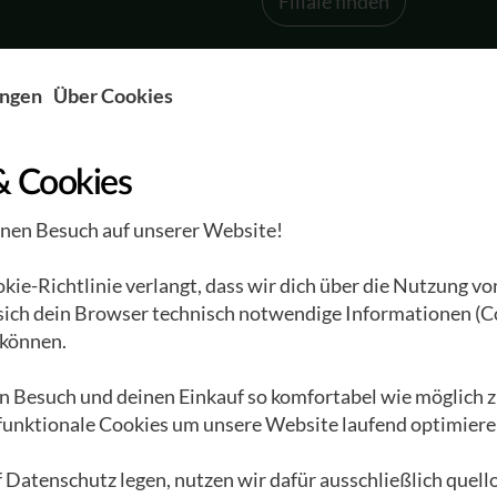
Filiale finden
ungen
Über Cookies
& Cookies
inen Besuch auf unserer Website!
Unternehmen
Engagement
ie-Richtlinie verlangt, dass wir dich über die Nutzung vo
r
Das GEA Universum
Schenk auch Du...
 sich dein Browser technisch notwendige Informationen (C
Die Waldviertler
Unsere Freunde
können.
Werkstätten
EnergieWENDE
G
Eine bewegte
n Besuch und deinen Einkauf so komfortabel wie möglich z
Apfelbäumchen
R
 funktionale Cookies um unsere Website laufend optimiere
Geschichte
Darlehen
P
GEA Album
Rückenwind
M
 Datenschutz legen, nutzen wir dafür ausschließlich quel
Lehrlingsoffensive
GEA Formel Z