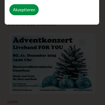
Wir freuen uns über Ihren geschätzten
Akzeptieren
Besuch!
www.foryou-music.at
Leiter