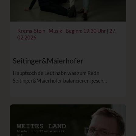
Krems-Stein | Musik | Beginn: 19:30 Uhr | 27.
02 2026
Seitinger&Maierhofer
Hauptsoch de Leut habn was zum Redn
Seitinger&Maierhofer balancieren gesch…