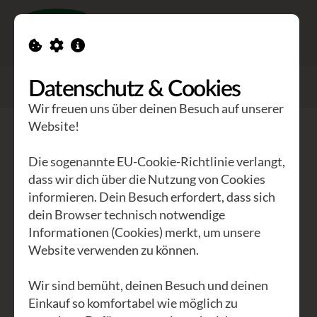
Toggle n
GEA Waldviertler
>
Veranstaltungen
Datenschutz & Cookies
>
Adventkonzert - Liveband FOR YOU
Wir freuen uns über deinen Besuch auf unserer
Website!
Adventkonzert - Liveband FOR
YOU
Die sogenannte EU-Cookie-Richtlinie verlangt,
dass wir dich über die Nutzung von Cookies
informieren. Dein Besuch erfordert, dass sich
Ein besinnliches und stimmungsvolles
dein Browser technisch notwendige
Adventkonzert der "Liveband FOR
Informationen (Cookies) merkt, um unsere
YOU" mit Musik und Texten für Herz
Website verwenden zu können.
und Seele!
Wir sind bemüht, deinen Besuch und deinen
Mitwirkende:
Einkauf so komfortabel wie möglich zu