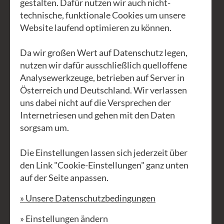
gestalten. Dafür nutzen wir auch nicht-
Peter Fraberger (Keyboard & Gesang)
technische, funktionale Cookies um unsere
Website laufend optimieren zu können.
Franz Josef Hofbauer (Gitarre)
Da wir großen Wert auf Datenschutz legen,
Raphaela Fischer (Gesang)
nutzen wir dafür ausschließlich quelloffene
Analysewerkzeuge, betrieben auf Server in
Romy Mayer (Gesang)
Österreich und Deutschland. Wir verlassen
uns dabei nicht auf die Versprechen der
Petra Brandl (Gesang)
Internetriesen und gehen mit den Daten
sorgsam um.
Günther Brandl (Moderation)
Beginn: 15:00 Uhr
Die Einstellungen lassen sich jederzeit über
den Link "Cookie-Einstellungen" ganz unten
Eintritt: Freie Spenden
auf der Seite anpassen.
Freie Platzwahl - Keine
» Unsere Datenschutzbedingungen
Sitzplatzreservierung
» Einstellungen ändern