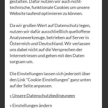
gestalten. Dafür nutzen wir auch nicht-
authentisch sind.
technische, funktionale Cookies um unsere
Website laufend optimieren zu können.
Der Clown ist immer ein Teil von uns
selbst, und zwar der Teil der spielt,
Da wir großen Wert auf Datenschutz legen,
impulshaft agiert und letztlich ist wie es
nutzen wir dafür ausschließlich quelloffene
ihm gerade entspricht. Der Teil der die
Analysewerkzeuge, betrieben auf Server in
Welt nicht ganz versteht, seine
Österreich und Deutschland. Wir verlassen
uns dabei nicht auf die Versprechen der
Unwissenheit akzeptiert und neugierig,
Internetriesen und gehen mit den Daten
begeistert oder schüchtern auf
sorgsam um.
Entdeckungsreise geht. Ein Clown hat
(womöglich) noch nicht gelernt, was als
Die Einstellungen lassen sich jederzeit über
„cool“ oder seriös und was als lächerlich,
den Link "Cookie-Einstellungen" ganz unten
auf der Seite anpassen.
schwach und dumm gilt. Und der
deswegen noch nicht verlernt hat, sich
» Unsere Datenschutzbedingungen
zu zeigen wie er ist. Damit ist er
» Einstellungen ändern