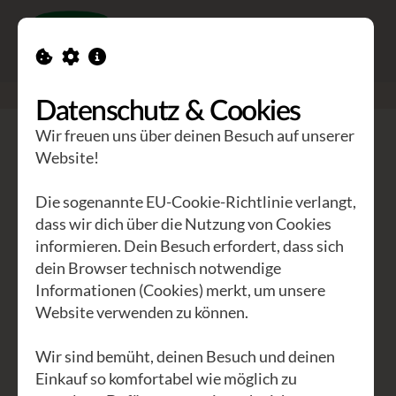
Toggle n
GEA Waldviertler
>
Seminare
>
Wildnisclown 1
Datenschutz & Cookies
Wir freuen uns über deinen Besuch auf unserer
Wildnisclown 1
Website!
Der Clown in der Wildnis
Die sogenannte EU-Cookie-Richtlinie verlangt,
dass wir dich über die Nutzung von Cookies
Ein Clown will sein Publikum berühren,
informieren. Dein Besuch erfordert, dass sich
dein Browser technisch notwendige
zum Schmunzeln und Lachen bringen,
Informationen (Cookies) merkt, um unsere
und manchmal auch zum Nachdenken.
Website verwenden zu können.
Das kann nur gelingen, wenn wir
„unseren inneren Clown berühren“, ihn
Wir sind bemüht, deinen Besuch und deinen
unserem Publikum zeigen und darin
Einkauf so komfortabel wie möglich zu