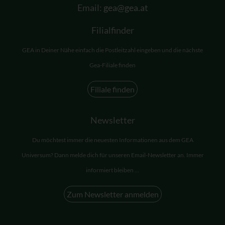
Email:
gea@gea.at
Filialfinder
GEA in Deiner Nähe einfach die Postleitzahl eingeben und die nächste
Gea-Filiale finden
Filiale finden
Newsletter
Du möchtest immer die neuesten Informationen aus dem GEA
Universum? Dann melde dich für unseren Email-Newsletter an. Immer
informiert bleiben ...
Zum Newsletter anmelden