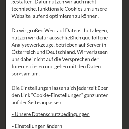
den Pelz rücken und geschmeidig
gestalten. Dafür nutzen wir auch nicht-
räkelnd auf der Yogamatte spüren, wie
technische, funktionale Cookies um unsere
Website laufend optimieren zu können.
wir Knoten für Knoten in uns lösen.
Da wir großen Wert auf Datenschutz legen,
Tief atmen, strecken und dehnen – als
nutzen wir dafür ausschließlich quelloffene
würde unser ganzer Körper genussvoll
Analysewerkzeuge, betrieben auf Server in
gähnen. Wir schaffen Platz in uns selbst,
Österreich und Deutschland. Wir verlassen
damit uns auch ums Herz leichter wird.
uns dabei nicht auf die Versprechen der
Wir schlagen Wurzeln in uns, bemerken
Internetriesen und gehen mit den Daten
sorgsam um.
unsere Anwesenheit, statt unseren
Körper wie lästige Anhängsel aus dem
Die Einstellungen lassen sich jederzeit über
Hirn baumeln zu lassen. Unserem
den Link "Cookie-Einstellungen" ganz unten
Gespür zuhörend stricken wir unsere
auf der Seite anpassen.
ganz eigene Yogapraxis. Eine, die uns
» Unsere Datenschutzbedingungen
richtig guttut, die unseren Körper ruhig
und geschmeidig macht. Wir
» Einstellungen ändern