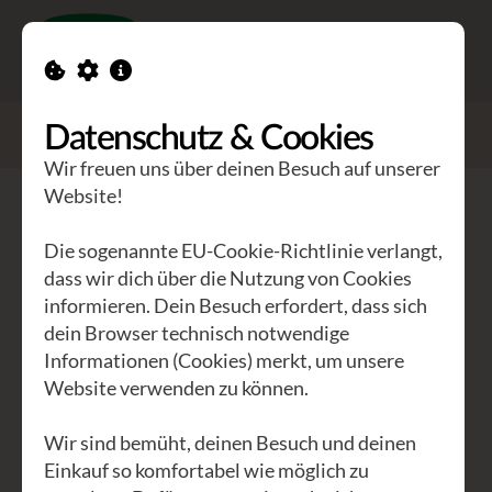
Toggle n
GEA Waldviertler
>
Seminare
Datenschutz & Cookies
>
Om, Oida! Entwurschteln mit Yoga
Wir freuen uns über deinen Besuch auf unserer
Website!
Om, Oida! Entwurschteln mit Yoga
Die sogenannte EU-Cookie-Richtlinie verlangt,
Yoga als Spielwiese .... ohne strikte
dass wir dich über die Nutzung von Cookies
informieren. Dein Besuch erfordert, dass sich
Schablonen. Achtsamkeit gelingt mit
dein Browser technisch notwendige
freundlich-humorvoller Grundhaltung
Informationen (Cookies) merkt, um unsere
bedeutend einfacher.
Website verwenden zu können.
In schnellen Zeiten wie diesen wollen
Wir sind bemüht, deinen Besuch und deinen
wir in aller Herzlichkeit uns selbst auf
Einkauf so komfortabel wie möglich zu