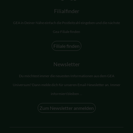
Filialfinder
GEA in Deiner Nähe einfach die Postleitzahl eingeben und die nächste
Gea-Filiale finden
Filiale finden
Newsletter
Du möchtest immer die neuesten Informationen aus dem GEA
Universum? Dann melde dich für unseren Email-Newsletter an. Immer
informiert bleiben ...
Zum Newsletter anmelden