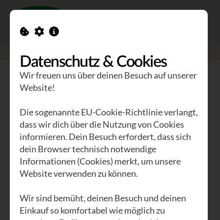
Toggle n
GEA Waldviertler
>
Seminare
>
Lieben was ist
Datenschutz & Cookies
Wir freuen uns über deinen Besuch auf unserer
Lieben was ist
Website!
The Work® nach Byron
Die sogenannte EU-Cookie-Richtlinie verlangt,
Katie
dass wir dich über die Nutzung von Cookies
informieren. Dein Besuch erfordert, dass sich
dein Browser technisch notwendige
Dieses Seminar hatten wir in der GEA
Informationen (Cookies) merkt, um unsere
Akademie im September 2009 zum
Website verwenden zu können.
ersten Mal. So ein Erlebnis. "The
Work®" ist eine Methode, die es
Wir sind bemüht, deinen Besuch und deinen
ermöglicht, mit Hilfe von nur vier
Einkauf so komfortabel wie möglich zu