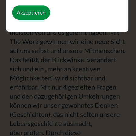
The Work of Byron Katie
ist ein Weg
Akzeptieren
bzw. ein Werkzeug um anders mit
Stress und Leid umzugehen, als die
meisten von uns es gelernt haben. Mit
The Work gewinnen wir eine neue Sicht
auf uns selbst und unsere Mitmenschen.
Das heißt, der Blickwinkel verändert
sich und ein „mehr an kreativen
Möglichkeiten“ wird sichtbar und
erfahrbar. Mit nur 4 gezielten Fragen
und den dazugehörigen Umkehrungen
können wir unser gewohntes Denken
(Geschichten), das nicht selten unsere
Lebensgeschichte ausmacht,
überprüfen. Durch diese