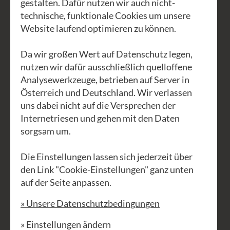
gestalten. Dafür nutzen wir auch nicht-
Fragen eine neue Sicht auf sich selbst
technische, funktionale Cookies um unsere
und auf eigene und andere Beziehungen
Website laufend optimieren zu können.
zu gewinnen.
Da wir großen Wert auf Datenschutz legen,
Die Begeisterung der TeilnehmerInnen
nutzen wir dafür ausschließlich quelloffene
an diesem und allen seitdem in Schrems
Analysewerkzeuge, betrieben auf Server in
stattgefundenen Kursen war enorm.
Österreich und Deutschland. Wir verlassen
uns dabei nicht auf die Versprechen der
Warum? Weil man sofort merkt, dass es
Internetriesen und gehen mit den Daten
wirkt. Was? Die Erkenntnis, dass es
sorgsam um.
noch eine Welt außerhalb der eigenen
Erwartungen gibt. Welche? Die, die es
Die Einstellungen lassen sich jederzeit über
eben gibt. Und warum wirkt das? Weil
den Link "Cookie-Einstellungen" ganz unten
auf der Seite anpassen.
die Welt immer mehr Möglichkeiten
bietet, als es uns unsere Gewohnheiten
» Unsere Datenschutzbedingungen
und Raster glauben lassen.
» Einstellungen ändern